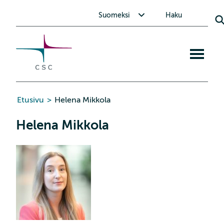
CSC
Siirry
Avaa alavalikko Suomeksi
Suomeksi
Haku
sisältöön
Avaa
mobiiliva
Etusivu
>
Helena Mikkola
Helena Mikkola