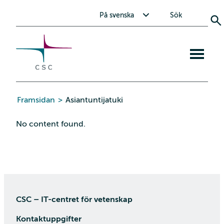
CSC
Skip
Toggle submenu for På svenska
På svenska
Sök
to
the
content
Open
mobile
menu
Framsidan
>
Asiantuntijatuki
No content found.
CSC – IT-centret för vetenskap
Kontaktuppgifter