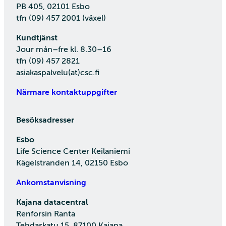
PB 405, 02101 Esbo
tfn (09) 457 2001 (växel)
Kundtjänst
Jour mån–fre kl. 8.30–16
tfn (09) 457 2821
asiakaspalvelu(at)csc.fi
Närmare kontaktuppgifter
Besöksadresser
Esbo
Life Science Center Keilaniemi
Kägelstranden 14, 02150 Esbo
Ankomstanvisning
Kajana datacentral
Renforsin Ranta
Tehdaskatu 15, 87100 Kajana