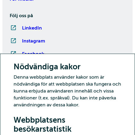
Följ oss på
LinkedIn
Instagram
Facebook
Nödvändiga kakor
YouTube
Denna webbplats använder kakor som är
nödvändiga för att webbplatsen ska fungera och
kunna erbjuda användaren innehåll och vissa
funktioner (t.ex. språkval). Du kan inte påverka
användningen av dessa kakor.
Webbplatsens
besökarstatistik
Copyright CSC – IT-centret för vetenskap Ab