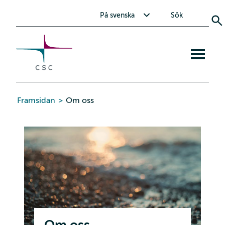
CSC
Skip
Toggle submenu for På svenska
På svenska
Sök
to
the
content
Open
mobile
menu
Framsidan
>
Om oss