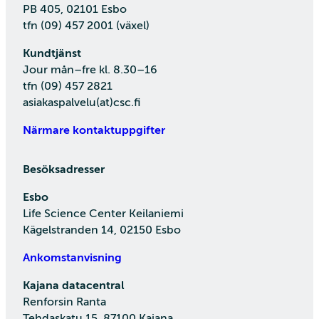
PB 405, 02101 Esbo
tfn (09) 457 2001 (växel)
Kundtjänst
Jour mån–fre kl. 8.30–16
tfn (09) 457 2821
asiakaspalvelu(at)csc.fi
Närmare kontaktuppgifter
Besöksadresser
Esbo
Life Science Center Keilaniemi
Kägelstranden 14, 02150 Esbo
Ankomstanvisning
Kajana datacentral
Renforsin Ranta
Tehdaskatu 15, 87100 Kajana