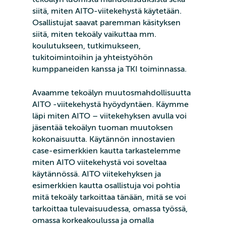
siitä, miten AITO-viitekehystä käytetään.
Osallistujat saavat paremman käsityksen
siitä, miten tekoäly vaikuttaa mm.
koulutukseen, tutkimukseen,
tukitoimintoihin ja yhteistyöhön
kumppaneiden kanssa ja TKI toiminnassa.
Avaamme tekoälyn muutosmahdollisuutta
AITO -viitekehystä hyöydyntäen. Käymme
läpi miten AITO – viitekehyksen avulla voi
jäsentää tekoälyn tuoman muutoksen
kokonaisuutta. Käytännön innostavien
case-esimerkkien kautta tarkastelemme
miten AITO viitekehystä voi soveltaa
käytännössä. AITO viitekehyksen ja
esimerkkien kautta osallistuja voi pohtia
mitä tekoäly tarkoittaa tänään, mitä se voi
tarkoittaa tulevaisuudessa, omassa työssä,
omassa korkeakoulussa ja omalla