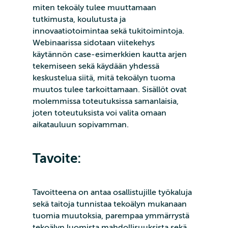
miten tekoäly tulee muuttamaan
tutkimusta, koulutusta ja
innovaatiotoimintaa sekä tukitoimintoja.
Webinaarissa sidotaan viitekehys
käytännön case-esimerkkien kautta arjen
tekemiseen sekä käydään yhdessä
keskustelua siitä, mitä tekoälyn tuoma
muutos tulee tarkoittamaan. Sisällöt ovat
molemmissa toteutuksissa samanlaisia,
joten toteutuksista voi valita omaan
aikatauluun sopivamman.
Tavoite:
Tavoitteena on antaa osallistujille työkaluja
sekä taitoja tunnistaa tekoälyn mukanaan
tuomia muutoksia, parempaa ymmärrystä
tekoälyn luomista mahdollisuuksista sekä