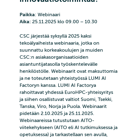
Paikka
: Webinaari
Aika:
25.11.2025 klo 09.00 – 10.30
CSC järjestää syksyllä 2025 kaksi
tekoälyaiheista webinaaria, jotka on
suunnattu korkeakoulujen ja muiden
CSC:n asiakasorganisaatioiden
asiantuntijatasolla työskentelevälle
henkilöstölle. Webinaarit ovat maksuttomia
ja ne toteutetaan yhteistyössä LUMI AI
Factoryn kanssa. LUMI AI Factorya
rahoittavat yhdessä EuroHPC-yhteisyritys
ja siihen osallistuvat valtiot Suomi, Tsekki,
Tanska, Viro, Norja ja Puola. Webinaarit
pidetään 2.10.2025 ja 25.11.2025.
Webinaareissa tutustutaan AITO-
viitekehykseen (AITO eli AI tutkimuksessa ja
opetuksessa) ja tarkastellaan sen avulla,