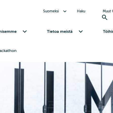
Avaa alavalikko Suomeksi
Suomeksi
Haku
Muut C
Avaa alavalikko Osaamisemme
Avaa alavalikko Tietoa meistä
misemme
Tietoa meistä
Töihi
ackathon