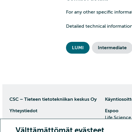
For any other specific informa
Detailed technical informati
LUMI
Intermediate
CSC – Tieteen tietotekniikan keskus Oy
Käyntiosoitt
Yhteystiedot
Espoo
Life Science
PL 405, 02101 Espoo
Keilaranta 1
Välttämättömät evästeet
puh. (09) 457 2001 (vaihde)