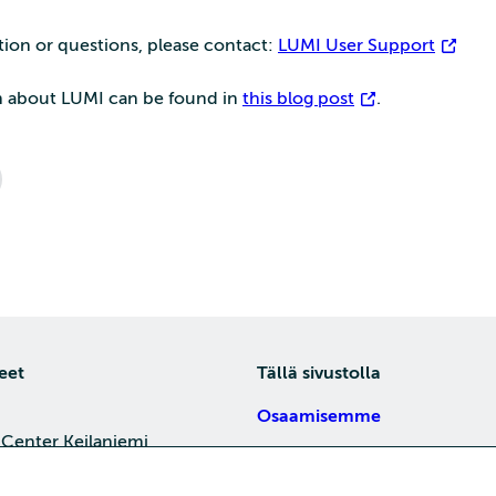
tion or questions, please contact:
LUMI User Support
on about LUMI can be found in
this blog post
.
eet
Tällä sivustolla
Osaamisemme
 Center Keilaniemi,
Tietoa meistä
4, 02150 Espoo