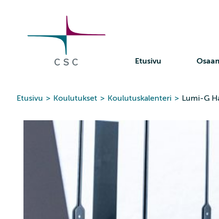
CSC
Siirry
sisältöön
Etusivu
Osaa
Etusivu
>
Koulutukset
>
Koulutuskalenteri
>
Lumi-G H