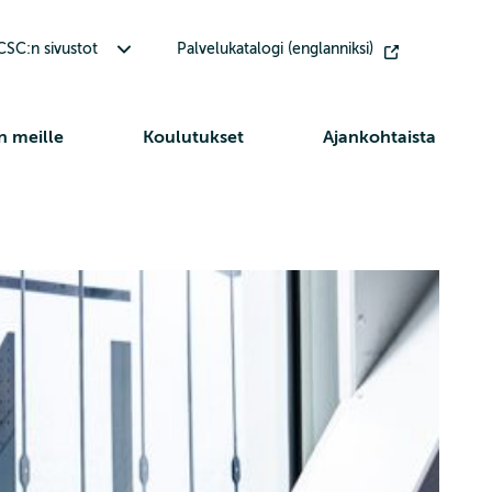
Avaa alavalikko Muut CSC:n sivustot
SC:n sivustot
Palvelukatalogi (englanniksi)
n meille
Koulutukset
Ajankohtaista