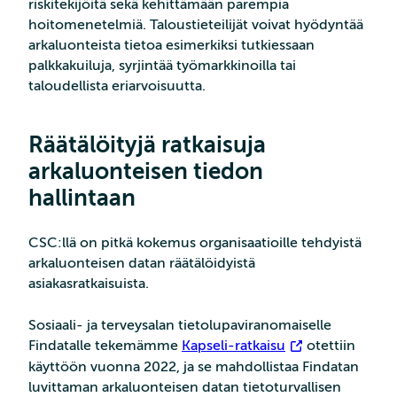
riskitekijöitä sekä kehittämään parempia
hoitomenetelmiä. Taloustieteilijät voivat hyödyntää
arkaluonteista tietoa esimerkiksi tutkiessaan
palkkakuiluja, syrjintää työmarkkinoilla tai
taloudellista eriarvoisuutta.
Räätälöityjä ratkaisuja
arkaluonteisen tiedon
hallintaan
CSC:llä on pitkä kokemus organisaatioille tehdyistä
arkaluonteisen datan räätälöidyistä
asiakasratkaisuista.
Sosiaali- ja terveysalan tietolupaviranomaiselle
Findatalle tekemämme
Kapseli-ratkaisu
otettiin
käyttöön vuonna 2022, ja se mahdollistaa Findatan
luvittaman arkaluonteisen datan tietoturvallisen