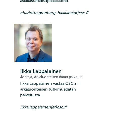
asiakasratkaisupäällikkönä.
charlotte.granberg-haakana(at)csc.fi
Ilkka Lappalainen
Johtaja, Arkaluonteisen datan palvelut
Ilkka Lappalainen vastaa CSC:n
arkaluonteisen tutkimusdatan
palveluista.
ilkka.lappalainen(at)csc.fi