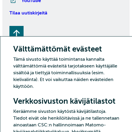
YouTube
Tilaa uutiskirjeitä
Välttämättömät evästeet
Tämä sivusto käyttää toimintansa kannalta
välttämättömiä evästeitä tarjotakseen käyttäjälle
Copyright CSC – Tieteen tietotekniikan keskus Oy
sisältöä ja tiettyjä toiminnallisuuksia (esim.
kielivalinta). Et voi vaikuttaa näiden evästeiden
Tietoturva
Tietosuoja
Evästeet ja kävijätilastointi
käyttöön.
Saavutettavuusseloste
Verkkosivuston kävijätilastot
Keräämme sivuston käytöstä kävijätilastoja.
Tiedot eivät ole henkilöitävissä ja ne tallennetaan
ainoastaan CSC:n hallinnoimaan Matomo-
kävijäanalytiikkatyökaluun. Hyväksymällä