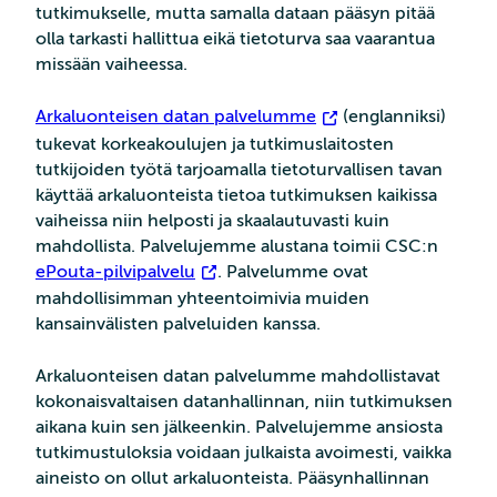
tutkimukselle, mutta samalla dataan pääsyn pitää
olla tarkasti hallittua eikä tietoturva saa vaarantua
missään vaiheessa.
Arkaluonteisen datan palvelumme
(englanniksi)
tukevat korkeakoulujen ja tutkimuslaitosten
tutkijoiden työtä tarjoamalla tietoturvallisen tavan
käyttää arkaluonteista tietoa tutkimuksen kaikissa
vaiheissa niin helposti ja skaalautuvasti kuin
mahdollista. Palvelujemme alustana toimii CSC:n
ePouta-pilvipalvelu
. Palvelumme ovat
mahdollisimman yhteentoimivia muiden
kansainvälisten palveluiden kanssa.
Arkaluonteisen datan palvelumme mahdollistavat
kokonaisvaltaisen datanhallinnan, niin tutkimuksen
aikana kuin sen jälkeenkin. Palvelujemme ansiosta
tutkimustuloksia voidaan julkaista avoimesti, vaikka
aineisto on ollut arkaluonteista. Pääsynhallinnan