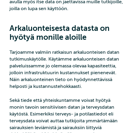
avulla myös itse data on jaettavissa muille tutkijoille,
joilla on lupa sen käyttöön.
Arkaluonteisesta datasta
on
hyötyä monille aloille
Tarjoamme valmiin ratkaisun arkaluonteisen datan
tutkimuskäytölle. Käytämme arkaluonteisen datan
palveluissamme jo olemassa olevaa kapasiteettia,
jolloin infrastruktuurin kustannukset pienenevät.
Näin arkaluonteinen tieto on hyödynnettävissä
helposti ja kustannustehokkaasti.
Sekä tiede että yhteiskuntamme voivat hyötyä
monin tavoin sensitiivisen datan ja terveysdatan
käytöstä. Esimerkiksi terveys- ja potilastiedot eli
terveysdata voivat auttaa tutkijoita ymmärtämään
sairauksien leviämistä ja sairauksiin liittyviä