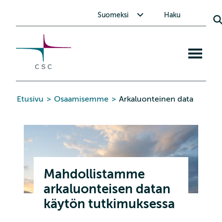
CSC
Siirry
Avaa alavalikko Suomeksi
Suomeksi
Haku
sisältöön
Avaa
mobiiliva
Etusivu
>
Osaamisemme
>
Arkaluonteinen data
Mahdollistamme
arkaluonteisen datan
käytön tutkimuksessa