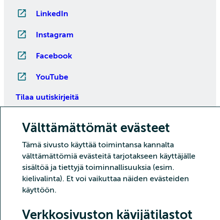
LinkedIn
Instagram
Facebook
YouTube
Tilaa uutiskirjeitä
Välttämättömät evästeet
Tämä sivusto käyttää toimintansa kannalta
välttämättömiä evästeitä tarjotakseen käyttäjälle
sisältöä ja tiettyjä toiminnallisuuksia (esim.
kielivalinta). Et voi vaikuttaa näiden evästeiden
käyttöön.
Copyright CSC – Tieteen tietotekniikan keskus Oy
Verkkosivuston kävijätilastot
Tietoturva
Tietosuoja
Evästeet ja kävijätilastointi