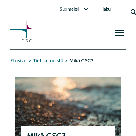
CSC
Siirry
Avaa alavalikko Suomeksi
Suomeksi
Haku
sisältöön
Avaa
mobiiliva
Etusivu
>
Tietoa meistä
>
Mikä CSC?