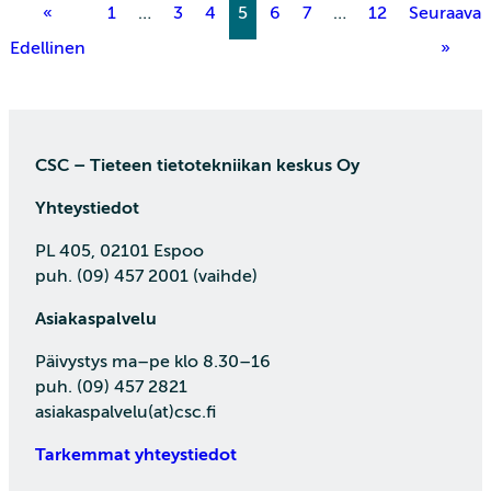
«
1
…
3
4
5
6
7
…
12
Seuraava
Edellinen
»
CSC – Tieteen tietotekniikan keskus Oy
Yhteystiedot
PL 405, 02101 Espoo
puh. (09) 457 2001 (vaihde)
Asiakaspalvelu
Päivystys ma–pe klo 8.30–16
puh. (09) 457 2821
asiakaspalvelu(at)csc.fi
Tarkemmat yhteystiedot