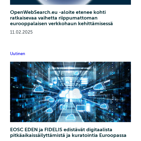
OpenWebSearch.eu -aloite etenee kohti
ratkaisevaa vaihetta riippumattoman
eurooppalaisen verkkohaun kehittämisessä
11.02.2025
Uutinen
EOSC EDEN ja FIDELIS edistävät digitaalista
pitkäaikaissäilyttämistä ja kuratointia Euroopassa