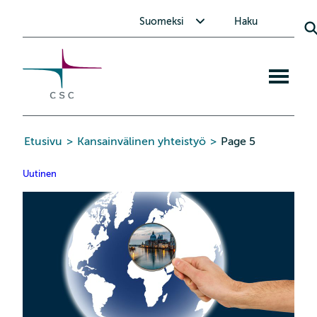
CSC
Siirry
Avaa alavalikko Suomeksi
Suomeksi
Haku
sisältöön
Avaa
mobiiliva
Etusivu
>
Kansainvälinen yhteistyö
>
Page 5
Uutinen