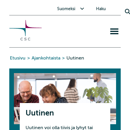
CSC
Siirry
Avaa alavalikko Suomeksi
Suomeksi
Haku
sisältöön
Avaa
mobiiliva
Etusivu
>
Ajankohtaista
>
Uutinen
Uutinen
Uutinen voi olla tiivis ja lyhyt tai