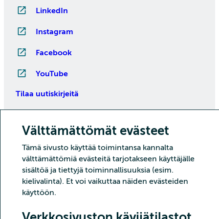
LinkedIn
Instagram
Facebook
YouTube
Tilaa uutiskirjeitä
Välttämättömät evästeet
Tämä sivusto käyttää toimintansa kannalta
välttämättömiä evästeitä tarjotakseen käyttäjälle
sisältöä ja tiettyjä toiminnallisuuksia (esim.
kielivalinta). Et voi vaikuttaa näiden evästeiden
Copyright CSC – Tieteen tietotekniikan keskus Oy
käyttöön.
Tietoturva
Tietosuoja
Evästeet ja kävijätilastointi
Verkkosivuston kävijätilastot