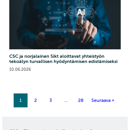
CSC ja norjalainen Sikt aloittavat yhteistyön
tekoälyn turvallisen hyödyntämisen edistämiseksi
10.06.2026
1
2
3
…
28
Seuraava »