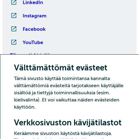
LinkedIn
Instagram
Facebook
YouTube
Tilaa uutiskirjeitä
Välttämättömät evästeet
Tämä sivusto käyttää toimintansa kannalta
välttämättömiä evästeitä tarjotakseen käyttäjälle
sisältöä ja tiettyjä toiminnallisuuksia (esim.
kielivalinta). Et voi vaikuttaa näiden evästeiden
käyttöön.
Copyright CSC – Tieteen tietotekniikan keskus Oy
Verkkosivuston kävijätilastot
Tietoturva
Tietosuoja
Evästeet ja kävijätilastointi
Keräämme sivuston käytöstä kävijätilastoja.
Saavutettavuusseloste