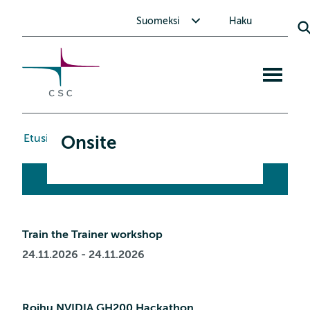
CSC
Siirry
Avaa alavalikko Suomeksi
Suomeksi
Haku
sisältöön
Avaa
mobiiliva
Etusivu
>
Onsite
Onsite
Train the Trainer workshop
24.11.2026 - 24.11.2026
Roihu NVIDIA GH200 Hackathon