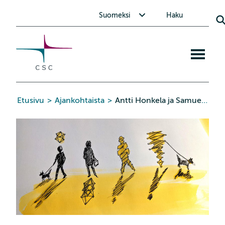
CSC
Siirry
Avaa alavalikko Suomeksi
Suomeksi
Haku
sisältöön
Avaa
mobiiliva
Etusivu
>
Ajankohtaista
>
Antti Honkela ja Samuel Kaski kouluttavat tekoälyassistenttia yksityisyyttä suojaaville koneoppimismalleille