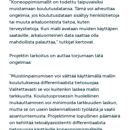
”Koneoppimismallit on todettu taipuvaisiksi
muistamaan koulutusdatansa. Tämä voi aiheuttaa
ongelmia, jos koulutusdataan sisältyy henkilötietoja
tai muuta arkaluonteista tietoa, kuten
terveystietoja. Kun malli avataan muiden käyttäjien
saataville, arkaluonteinen data saattaa olla
mahdollista palauttaa,” tutkijat kertovat.
Projektin tarkoitus on auttaa torjumaan tätä
ongelmaa:
”Muistiinpainumisen voi välttää käyttämällä mallin
koulutuksessa differentiaalista tietosuojaa.
Valitettavasti se voi kuitenkin laskea mallin
tarkkuutta. Koulutusprosessin huolellinen
mukauttaminen voi minimoida tarkkuuden laskun,
mutta se on usein laskennallisesti työlästä ja vaatii
asiantuntemusta. Projektimme lopullinen päämäärä
on kehittää tekoälyassistentti differentiaalista
tietosuojaa käyttäville koneoppimismalleille.