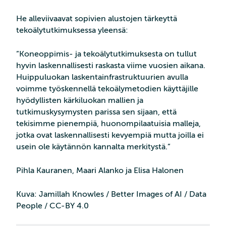
He alleviivaavat sopivien alustojen tärkeyttä
tekoälytutkimuksessa yleensä:
”Koneoppimis- ja tekoälytutkimuksesta on tullut
hyvin laskennallisesti raskasta viime vuosien aikana.
Huippuluokan laskentainfrastruktuurien avulla
voimme työskennellä tekoälymetodien käyttäjille
hyödyllisten kärkiluokan mallien ja
tutkimuskysymysten parissa sen sijaan, että
tekisimme pienempiä, huonompilaatuisia malleja,
jotka ovat laskennallisesti kevyempiä mutta joilla ei
usein ole käytännön kannalta merkitystä.”
Pihla Kauranen, Maari Alanko ja Elisa Halonen
Kuva: Jamillah Knowles / Better Images of AI / Data
People / CC-BY 4.0