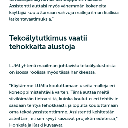
Assistentti auttaisi myös vähemmän kokeneita
käyttäjiä kouluttamaan vahvoja malleja ilman liiallisia
laskentavaatimuksia.”
Tekoälytutkimus vaatii
tehokkaita alustoja
LUMI yhtenä maailman johtavista tekoälyalustoista
on isossa roolissa myös tässä hankkeessa.
”Käytämme LUMIa kouluttamaan useita malleja eri
koneoppimistehtäviä varten. Tämä auttaa meitä
siivilöimään tietoa siitä, kuinka koulutus eri tehtäviin
saadaan tehtyä tehokkaasti, ja lopulta kouluttamaan
oma tekoälyassistenttimme. Assistentti kehitetään
asteittain, eli sen kyvyt kasvavat projektin edetessä,”
Honkela ja Kaski kuvaavat.