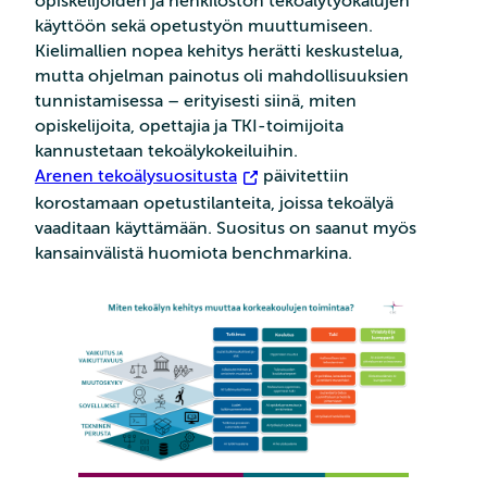
opiskelijoiden ja henkilöstön tekoälytyökalujen
käyttöön sekä opetustyön muuttumiseen.
Kielimallien nopea kehitys herätti keskustelua,
mutta ohjelman painotus oli mahdollisuuksien
tunnistamisessa – erityisesti siinä, miten
opiskelijoita, opettajia ja TKI-toimijoita
kannustetaan tekoälykokeiluihin.
Arenen tekoälysuositusta
päivitettiin
korostamaan opetustilanteita, joissa tekoälyä
vaaditaan käyttämään. Suositus on saanut myös
kansainvälistä huomiota benchmarkina.