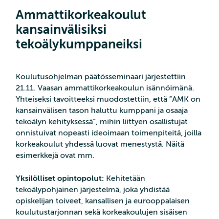
Ammattikorkeakoulut
kansainvälisiksi
tekoälykumppaneiksi
Koulutusohjelman päätösseminaari järjestettiin
21.11. Vaasan ammattikorkeakoulun isännöimänä.
Yhteiseksi tavoitteeksi muodostettiin, että ”AMK on
kansainvälisen tason haluttu kumppani ja osaaja
tekoälyn kehityksessä”, mihin liittyen osallistujat
onnistuivat nopeasti ideoimaan toimenpiteitä, joilla
korkeakoulut yhdessä luovat menestystä. Näitä
esimerkkejä ovat mm.
Yksilölliset opintopolut:
Kehitetään
tekoälypohjainen järjestelmä, joka yhdistää
opiskelijan toiveet, kansallisen ja eurooppalaisen
koulutustarjonnan sekä korkeakoulujen sisäisen