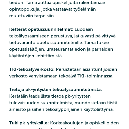
tiedon. Tämä auttaa opiskelijoita rakentamaan
opintopolkuja, jotka vastaavat työelämän
muuttuviin tarpeisiin.
Ketterät opetussuunnitelmat:
Luodaan
tekoälyosaamiseen perustuva, jatkuvasti päivittyvä
tietovaranto opetussuunnitelmille. Tämä tukee
opetussisältöjen, uraseurantatiedon ja parhaiden
käytäntöjen kehittämistä.
TKI-tekoälyverkosto:
Perustetaan asiantuntijoiden
verkosto vahvistamaan tekoälyä TKI-toiminnassa.
Tietoja pk-yritysten tekoälysuunnitelmista:
Kerätään laadullista tietoa pk-yritysten
tulevaisuuden suunnitelmista, muodostetaan tästä
aineisto ja siihen tekoälypohjainen käyttöliittymä.
Tuki pk-yrityksille:
Korkeakoulujen ja opiskelijoiden