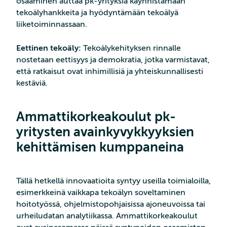
osaaminen auttaa pk-yrityksiä käynnistämään
tekoälyhankkeita ja hyödyntämään tekoälyä
liiketoiminnassaan.
Eettinen tekoäly:
Tekoälykehityksen rinnalle
nostetaan eettisyys ja demokratia, jotka varmistavat,
että ratkaisut ovat inhimillisiä ja yhteiskunnallisesti
kestäviä.
Ammattikorkeakoulut pk-
yritysten avainkyvykkyyksien
kehittämisen kumppaneina
Tällä hetkellä innovaatioita syntyy useilla toimialoilla,
esimerkkeinä vaikkapa tekoälyn soveltaminen
hoitotyössä, ohjelmistopohjaisissa ajoneuvoissa tai
urheiludatan analytiikassa. Ammattikorkeakoulut