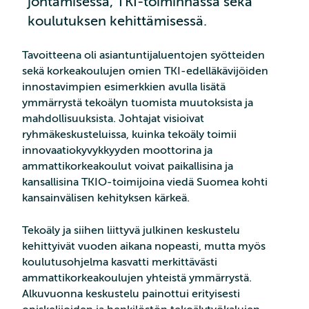
johtamisessa, TKI-toiminnassa sekä
koulutuksen kehittämisessä.
Tavoitteena oli asiantuntijaluentojen syötteiden
sekä korkeakoulujen omien TKI-edelläkävijöiden
innostavimpien esimerkkien avulla lisätä
ymmärrystä tekoälyn tuomista muutoksista ja
mahdollisuuksista. Johtajat visioivat
ryhmäkeskusteluissa, kuinka tekoäly toimii
innovaatiokyvykkyyden moottorina ja
ammattikorkeakoulut voivat paikallisina ja
kansallisina TKIO-toimijoina viedä Suomea kohti
kansainvälisen kehityksen kärkeä.
Tekoäly ja siihen liittyvä julkinen keskustelu
kehittyivät vuoden aikana nopeasti, mutta myös
koulutusohjelma kasvatti merkittävästi
ammattikorkeakoulujen yhteistä ymmärrystä.
Alkuvuonna keskustelu painottui erityisesti