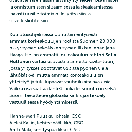
ovat avainasemassa näissä syntyneiden osaamisten
ja onnistumisten siltaamisessa ja skaalaamisessa
laajasti uusille toimialoille, yrityksiin ja
sovelluskohteisiin.
Koulutusohjelmassa puhuttiin erityisesti
ammattikorkeakoulujen roolista Suomen 20 000
pk-yrityksen tekoälykehityksen liikkeellepanijana.
Haaga-Helian ammattikorkeakoulun rehtori
Salla
Huttunen
vertasi osuvasti tilannetta ravilähtöön,
jossa yritykset odottavat voltissa pyörien vielä
lähtökäskyä, mutta ammattikorkeakoulujen
yhteistyö ja tuki lupaavat vauhdikkaita avauksia.
Vaikka osa saattaa lähteä laukalle, suunta on selvä:
Suomi tavoittelee globaalia kärkisijaa tekoälyn
vastuullisessa hyödyntämisessä.
Hanna-Mari Puuska, johtaja, CSC
Aleksi Kallio, kehityspäällikkö, CSC
Antti Mäki, kehityspäällikkö, CSC