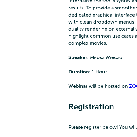
internalize the tool’s syntax a
results. To provide a smoothe
dedicated graphical interface
with clean dropdown menus, a
quality rendering on external w
highlight common use cases and
complex movies.
Speaker
: Miłosz Wieczór
Duration:
1 Hour
Webinar will be hosted on
ZO
Registration
Please register below! You wil