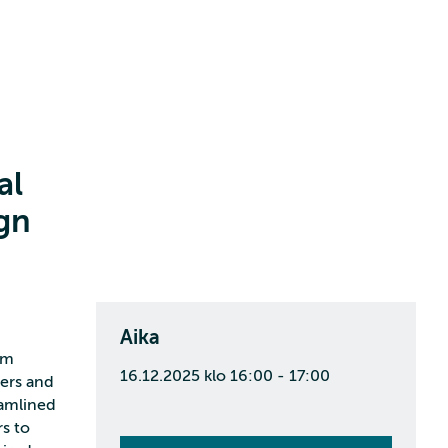
al
ign
Aika
om
16.12.2025 klo 16:00 - 17:00
rers and
eamlined
rs to