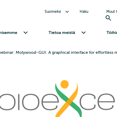
Avaa alavalikko Suomeksi
Suomeksi
Haku
Muut C
Avaa alavalikko Osaamisemme
Avaa alavalikko Tietoa meistä
misemme
Tietoa meistä
Töihi
webinar: Molywood-GUI: A graphical interface for effortless