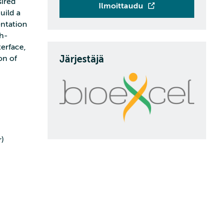
sired
Ilmoittaudu
uild a
entation
gh-
terface,
Järjestäjä
on of
r)