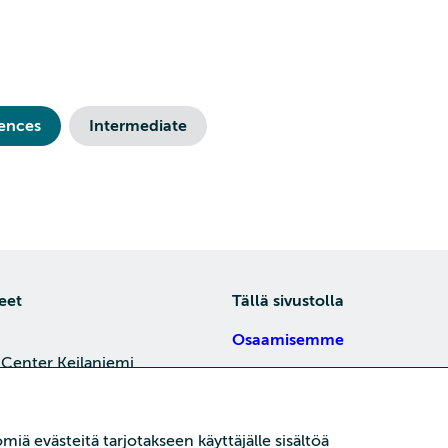
iences
Intermediate
eet
Tällä sivustolla
Osaamisemme
 Center Keilaniemi,
Tietoa meistä
4, 02150 Espoo
Töihin meille
je
iä evästeitä tarjotakseen käyttäjälle sisältöä