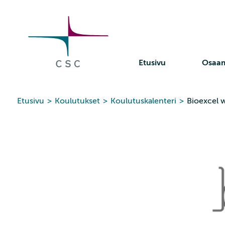
CSC
Siirry
sisältöön
Etusivu
Osaa
Etusivu
>
Koulutukset
>
Koulutuskalenteri
>
Bioexcel 