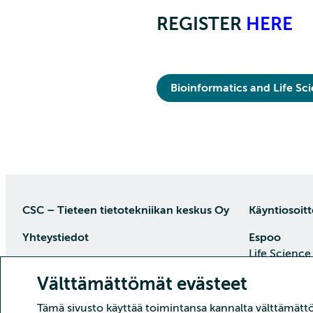
REGISTER
HERE
Bioinformatics and Life Sc
CSC – Tieteen tietotekniikan keskus Oy
Käyntiosoitt
Yhteystiedot
Espoo
Life Science
PL 405, 02101 Espoo
Keilaranta 1
Välttämättömät evästeet
puh. (09) 457 2001 (vaihde)
Saapumisoh
Tämä sivusto käyttää toimintansa kannalta välttämättöm
Asiakaspalvelu