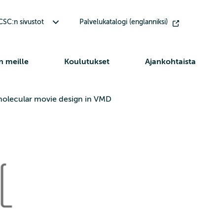
Avaa alavalikko Muut CSC:n sivustot
SC:n sivustot
Palvelukatalogi (englanniksi)
n meille
Koulutukset
Ajankohtaista
 molecular movie design in VMD