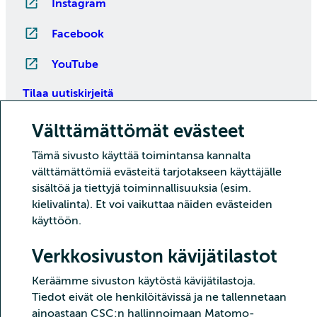
Instagram
Facebook
YouTube
Tilaa uutiskirjeitä
Välttämättömät evästeet
Tämä sivusto käyttää toimintansa kannalta
välttämättömiä evästeitä tarjotakseen käyttäjälle
sisältöä ja tiettyjä toiminnallisuuksia (esim.
kielivalinta). Et voi vaikuttaa näiden evästeiden
käyttöön.
Copyright CSC – Tieteen tietotekniikan keskus Oy
Verkkosivuston kävijätilastot
Tietoturva
Tietosuoja
Evästeet ja kävijätilastointi
Saavutettavuusseloste
Keräämme sivuston käytöstä kävijätilastoja.
Tiedot eivät ole henkilöitävissä ja ne tallennetaan
ainoastaan CSC:n hallinnoimaan Matomo-