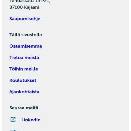
Tehdaskatu 15 P21,
87100 Kajaani
Saapumisohje
Tällä sivustolla
Osaamisemme
Tietoa meistä
Töihin meille
Koulutukset
Ajankohtaista
Seuraa meitä
LinkedIn