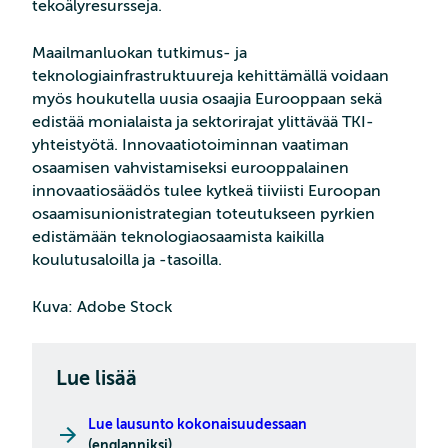
tekoälyresursseja.
Maailmanluokan tutkimus- ja
teknologiainfrastruktuureja kehittämällä voidaan
myös houkutella uusia osaajia Eurooppaan sekä
edistää monialaista ja sektorirajat ylittävää TKI-
yhteistyötä. Innovaatiotoiminnan vaatiman
osaamisen vahvistamiseksi eurooppalainen
innovaatiosäädös tulee kytkeä tiiviisti Euroopan
osaamisunionistrategian toteutukseen pyrkien
edistämään teknologiaosaamista kaikilla
koulutusaloilla ja -tasoilla.
Kuva: Adobe Stock
Lue lisää
Lue lausunto kokonaisuudessaan
(englanniksi)