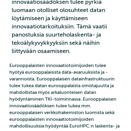
innovaatiosäädöksen tulee pyrkiä
luomaan otolliset olosuhteet datan
löytämiseen ja käyttämiseen
innovaatiotarkoituksiin. Tämä vaatii
panostuksia suurteholaskenta- ja
tekoälykyvykkyyksiin sekä näihin
liittyvään osaamiseen.
Eurooppalaisten innovaatiotoimijoiden tulee
hyötyä eurooppalaisista data-avaruuksista ja -
varannoista. Eurooppalaisen datainfrastruktuurin
tulee tukea datan eurooppalaista omistajuutta ja
mahdollistaa myös arkaluonteisen datan
hyödyntäminen TKI-toiminnassa. Eurooppalaisen
innovaatiosäädöksen tulee tukea mm.
eurooppalaisen verkkohakemiston luomista sekä
eurooppalaisten innovaatiotoimijoiden
mahdollisuuksia hyödyntää EuroHPC:n laskenta- ja