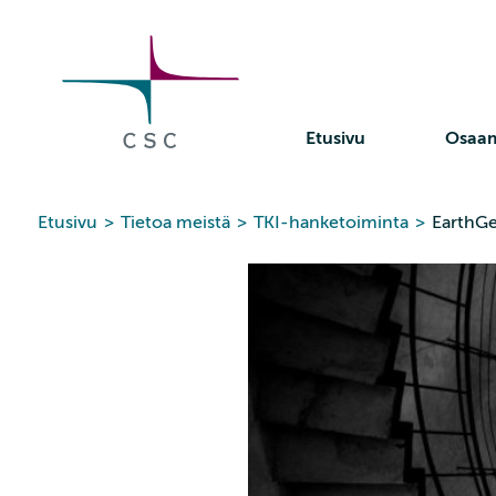
CSC
Siirry
sisältöön
Etusivu
Osaa
Etusivu
>
Tietoa meistä
>
TKI-hanketoiminta
>
EarthGe