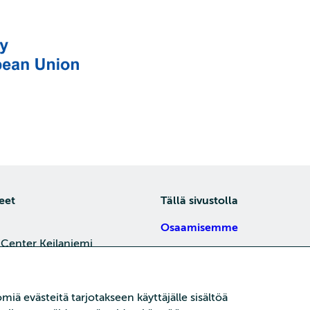
eet
Tällä sivustolla
Osaamisemme
 Center Keilaniemi,
Tietoa meistä
4, 02150 Espoo
Töihin meille
je
iä evästeitä tarjotakseen käyttäjälle sisältöä
Koulutukset