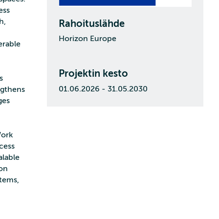
ess
h,
Rahoituslähde
Horizon Europe
erable
Projektin kesto
s
01.06.2026 - 31.05.2030
ngthens
ges
Work
cess
alable
 on
stems,