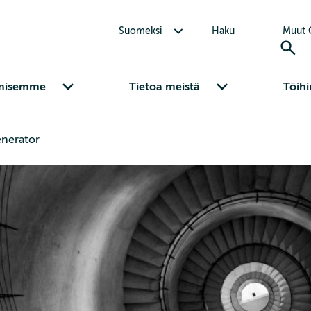
Avaa alavalikko Suomeksi
Suomeksi
Haku
Muut C
Avaa alavalikko Osaamisemme
Avaa alavalikko Tietoa meistä
misemme
Tietoa meistä
Töihi
nerator