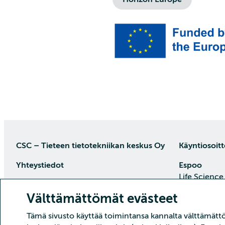
CSC – Tieteen tietotekniikan keskus Oy
Käyntiosoitt
Yhteystiedot
Espoo
Life Science
PL 405, 02101 Espoo
Keilaranta 1
Välttämättömät evästeet
puh. (09) 457 2001 (vaihde)
Saapumisoh
Asiakaspalvelu
Tämä sivusto käyttää toimintansa kannalta välttämättöm