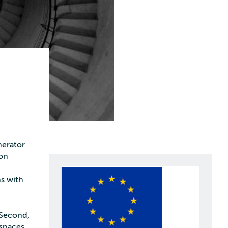
nerator
 on
ns with
 Second,
spaces.