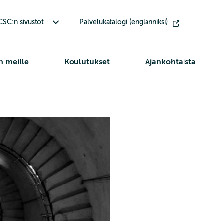
Avaa alavalikko Muut CSC:n sivustot
SC:n sivustot
Palvelukatalogi (englanniksi)
n meille
Koulutukset
Ajankohtaista