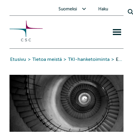
CSC
Siirry
Avaa alavalikko Suomeksi
Suomeksi
Haku
sisältöön
Avaa
mobiiliva
Etusivu
>
Tietoa meistä
>
TKI-hanketoiminta
>
EOSC EDEN