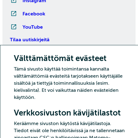
Instagram
Facebook
YouTube
Tilaa uutiskirjeitä
Välttämättömät evästeet
Tämä sivusto käyttää toimintansa kannalta
välttämättömiä evästeitä tarjotakseen käyttäjälle
sisältöä ja tiettyjä toiminnallisuuksia (esim.
kielivalinta). Et voi vaikuttaa näiden evästeiden
käyttöön.
Copyright CSC – Tieteen tietotekniikan keskus Oy
Verkkosivuston kävijätilastot
Tietoturva
Tietosuoja
Evästeet ja kävijätilastointi
Saavutettavuusseloste
Keräämme sivuston käytöstä kävijätilastoja.
Tiedot eivät ole henkilöitävissä ja ne tallennetaan
ainoastaan CSC:n hallinnoimaan Matomo-