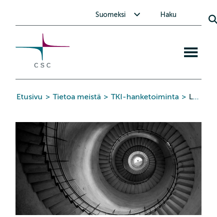
CSC
Siirry
Avaa alavalikko Suomeksi
Suomeksi
Haku
sisältöön
Avaa
mobiiliva
Etusivu
>
Tietoa meistä
>
TKI-hanketoiminta
>
LUMI-IQ