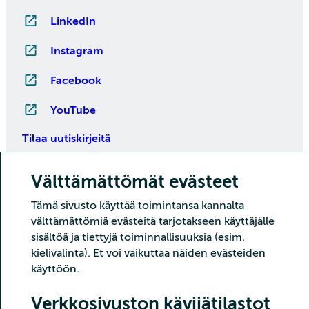
LinkedIn
Instagram
Facebook
YouTube
Tilaa uutiskirjeitä
Välttämättömät evästeet
Tämä sivusto käyttää toimintansa kannalta
välttämättömiä evästeitä tarjotakseen käyttäjälle
sisältöä ja tiettyjä toiminnallisuuksia (esim.
kielivalinta). Et voi vaikuttaa näiden evästeiden
käyttöön.
Copyright CSC – Tieteen tietotekniikan keskus Oy
Verkkosivuston kävijätilastot
Tietoturva
Tietosuoja
Evästeet ja kävijätilastointi