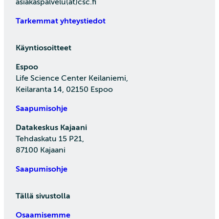
asiakaspalvelu(at)csc.fi
Tarkemmat yhteystiedot
Käyntiosoitteet
Espoo
Life Science Center Keilaniemi,
Keilaranta 14, 02150 Espoo
Saapumisohje
Datakeskus Kajaani
Tehdaskatu 15 P21,
87100 Kajaani
Saapumisohje
Tällä sivustolla
Osaamisemme