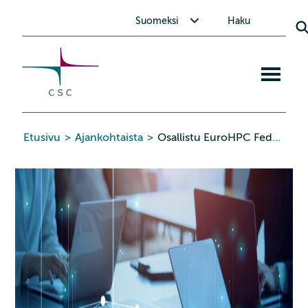
CSC
Siirry
Avaa alavalikko Suomeksi
Suomeksi
Haku
sisältöön
Avaa
mobiiliva
Etusivu
>
Ajankohtaista
>
Osallistu EuroHPC Federation Platform -webinaarisarjaan