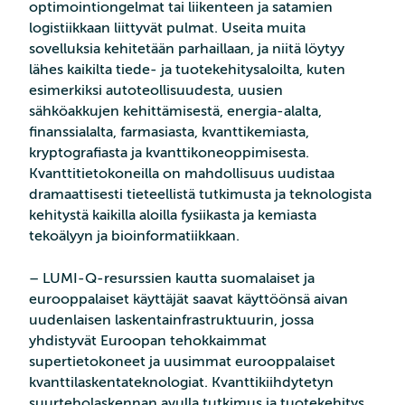
optimointiongelmat tai liikenteen ja satamien
logistiikkaan liittyvät pulmat. Useita muita
sovelluksia kehitetään parhaillaan, ja niitä löytyy
lähes kaikilta tiede- ja tuotekehitysaloilta, kuten
esimerkiksi autoteollisuudesta, uusien
sähköakkujen kehittämisestä, energia-alalta,
finanssialalta, farmasiasta, kvanttikemiasta,
kryptografiasta ja kvanttikoneoppimisesta.
Kvanttitietokoneilla on mahdollisuus uudistaa
dramaattisesti tieteellistä tutkimusta ja teknologista
kehitystä kaikilla aloilla fysiikasta ja kemiasta
tekoälyyn ja bioinformatiikkaan.
– LUMI-Q-resurssien kautta suomalaiset ja
eurooppalaiset käyttäjät saavat käyttöönsä aivan
uudenlaisen laskentainfrastruktuurin, jossa
yhdistyvät Euroopan tehokkaimmat
supertietokoneet ja uusimmat eurooppalaiset
kvanttilaskentateknologiat. Kvanttikiihdytetyn
suurteholaskennan avulla tutkimus ja tuotekehitys