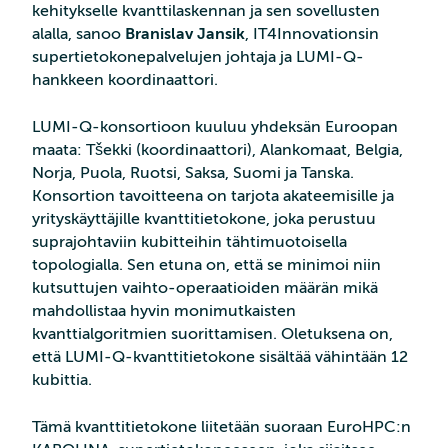
kehitykselle kvanttilaskennan ja sen sovellusten
alalla, sanoo
Branislav Jansik
, IT4Innovationsin
supertietokonepalvelujen johtaja ja LUMI-Q-
hankkeen koordinaattori.
LUMI-Q-konsortioon kuuluu yhdeksän Euroopan
maata: Tšekki (koordinaattori), Alankomaat, Belgia,
Norja, Puola, Ruotsi, Saksa, Suomi ja Tanska.
Konsortion tavoitteena on tarjota akateemisille ja
yrityskäyttäjille kvanttitietokone, joka perustuu
suprajohtaviin kubitteihin tähtimuotoisella
topologialla. Sen etuna on, että se minimoi niin
kutsuttujen vaihto-operaatioiden määrän mikä
mahdollistaa hyvin monimutkaisten
kvanttialgoritmien suorittamisen. Oletuksena on,
että LUMI-Q-kvanttitietokone sisältää vähintään 12
kubittia.
Tämä kvanttitietokone liitetään suoraan EuroHPC:n