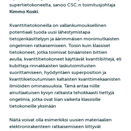
supertietokoneelta, sanoo CSC:n toimitusjohtaja
Kimmo Koski
.
Kvanttitietokoneilla on vallankumouksellinen
potentiaali tuoda uusi lähestymistapa
tietojenkäsittelyyn ja äärimmäisen monimutkaisten
ongelmien ratkaisemiseen. Toisin kuin klassiset
tietokoneet, jotka toimivat binääristen bittien
avulla, kvanttitietokoneet käyttävät kvanttibittejä, eli
kubitteja rinnakkaisten laskutoimitusten
suorittamiseen, hyödyntäen superposition ja
kvanttikietoutumisen kaltaisten kvanttimekaanisten
ilmiöiden ominaisuuksia. Tämä antaa niille
ainutlaatuisen kyvyn ratkaista tehokkaasti tiettyjä
ongelmia, jotka ovat liian vaikeita klassisille
tietokoneille yksinään
Näitä voivat olla esimerkiksi uusien materiaalien
elektronirakenteen ratkaisemiseen liittyvät