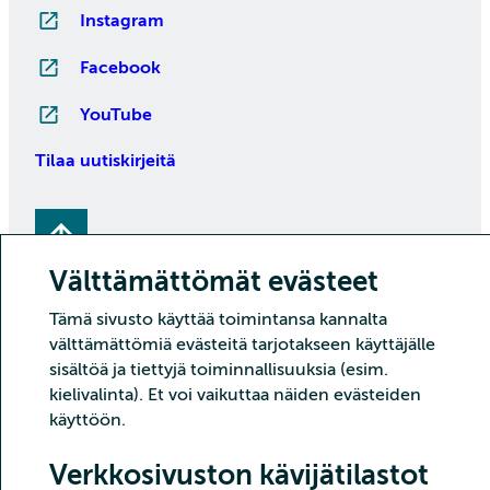
Instagram
Facebook
YouTube
Tilaa uutiskirjeitä
Välttämättömät evästeet
Tämä sivusto käyttää toimintansa kannalta
välttämättömiä evästeitä tarjotakseen käyttäjälle
sisältöä ja tiettyjä toiminnallisuuksia (esim.
Copyright CSC – Tieteen tietotekniikan keskus Oy
kielivalinta). Et voi vaikuttaa näiden evästeiden
käyttöön.
Tietoturva
Tietosuoja
Evästeet ja kävijätilastointi
Saavutettavuusseloste
Verkkosivuston kävijätilastot