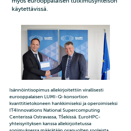
myös eurooppalaisen tutkimusyhteisön
käytettävissä.
Isännöintisopimus allekirjoitettiin virallisesti
eurooppalaisen LUMI-Q-konsortion
kvanttitietokoneen hankkimiseksi ja operoimiseksi
IT4Innovations National Supercomputing
Centerissä Ostravassa, Tšekissä. EuroHPC-
yhteisyrityksen kanssa allekirjoitetussa
sopimuksessa määrätään osapuolten rooleista,