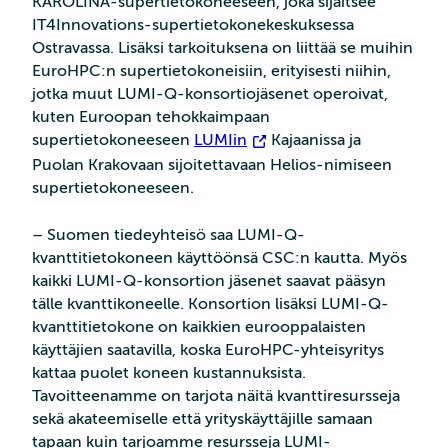
KAROLINA-supertietokoneeseen, joka sijaitsee
IT4Innovations-supertietokonekeskuksessa
Ostravassa. Lisäksi tarkoituksena on liittää se muihin
EuroHPC:n supertietokoneisiin, erityisesti niihin,
jotka muut LUMI-Q-konsortiojäsenet operoivat,
kuten Euroopan tehokkaimpaan
supertietokoneeseen
LUMIin
Kajaanissa ja
Puolan Krakovaan sijoitettavaan Helios-nimiseen
supertietokoneeseen.
– Suomen tiedeyhteisö saa LUMI-Q-
kvanttitietokoneen käyttöönsä CSC:n kautta. Myös
kaikki LUMI-Q-konsortion jäsenet saavat pääsyn
tälle kvanttikoneelle. Konsortion lisäksi LUMI-Q-
kvanttitietokone on kaikkien eurooppalaisten
käyttäjien saatavilla, koska EuroHPC-yhteisyritys
kattaa puolet koneen kustannuksista.
Tavoitteenamme on tarjota näitä kvanttiresursseja
sekä akateemiselle että yrityskäyttäjille samaan
tapaan kuin tarjoamme resursseja LUMI-