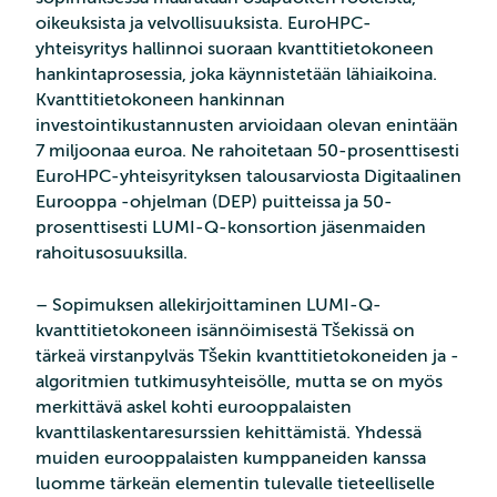
oikeuksista ja velvollisuuksista. EuroHPC-
yhteisyritys hallinnoi suoraan kvanttitietokoneen
hankintaprosessia, joka käynnistetään lähiaikoina.
Kvanttitietokoneen hankinnan
investointikustannusten arvioidaan olevan enintään
7 miljoonaa euroa. Ne rahoitetaan 50-prosenttisesti
EuroHPC-yhteisyrityksen talousarviosta Digitaalinen
Eurooppa -ohjelman (DEP) puitteissa ja 50-
prosenttisesti LUMI-Q-konsortion jäsenmaiden
rahoitusosuuksilla.
– Sopimuksen allekirjoittaminen LUMI-Q-
kvanttitietokoneen isännöimisestä Tšekissä on
tärkeä virstanpylväs Tšekin kvanttitietokoneiden ja -
algoritmien tutkimusyhteisölle, mutta se on myös
merkittävä askel kohti eurooppalaisten
kvanttilaskentaresurssien kehittämistä. Yhdessä
muiden eurooppalaisten kumppaneiden kanssa
luomme tärkeän elementin tulevalle tieteelliselle