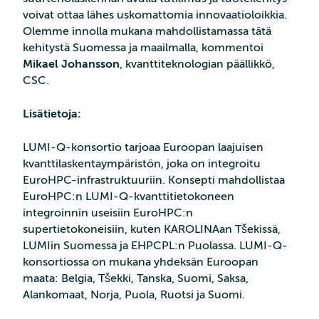
voivat ottaa lähes uskomattomia innovaatioloikkia.
Olemme innolla mukana mahdollistamassa tätä
kehitystä Suomessa ja maailmalla, kommentoi
Mikael Johansson
, kvanttiteknologian päällikkö,
CSC.
Lisätietoja:
LUMI-Q-konsortio tarjoaa Euroopan laajuisen
kvanttilaskentaympäristön, joka on integroitu
EuroHPC-infrastruktuuriin. Konsepti mahdollistaa
EuroHPC:n LUMI-Q-kvanttitietokoneen
integroinnin useisiin EuroHPC:n
supertietokoneisiin, kuten KAROLINAan Tšekissä,
LUMIin Suomessa ja EHPCPL:n Puolassa. LUMI-Q-
konsortiossa on mukana yhdeksän Euroopan
maata: Belgia, Tšekki, Tanska, Suomi, Saksa,
Alankomaat, Norja, Puola, Ruotsi ja Suomi.