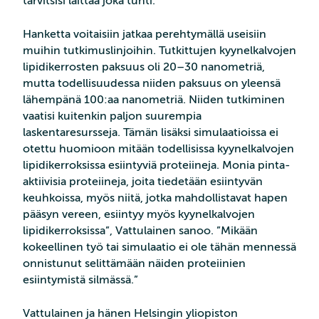
tarvitsisi laittaa joka tunti.”
Hanketta voitaisiin jatkaa perehtymällä useisiin
muihin tutkimuslinjoihin. Tutkittujen kyynelkalvojen
lipidikerrosten paksuus oli 20–30 nanometriä,
mutta todellisuudessa niiden paksuus on yleensä
lähempänä 100:aa nanometriä. Niiden tutkiminen
vaatisi kuitenkin paljon suurempia
laskentaresursseja. Tämän lisäksi simulaatioissa ei
otettu huomioon mitään todellisissa kyynelkalvojen
lipidikerroksissa esiintyviä proteiineja. Monia pinta-
aktiivisia proteiineja, joita tiedetään esiintyvän
keuhkoissa, myös niitä, jotka mahdollistavat hapen
pääsyn vereen, esiintyy myös kyynelkalvojen
lipidikerroksissa”, Vattulainen sanoo. ”Mikään
kokeellinen työ tai simulaatio ei ole tähän mennessä
onnistunut selittämään näiden proteiinien
esiintymistä silmässä.”
Vattulainen ja hänen Helsingin yliopiston