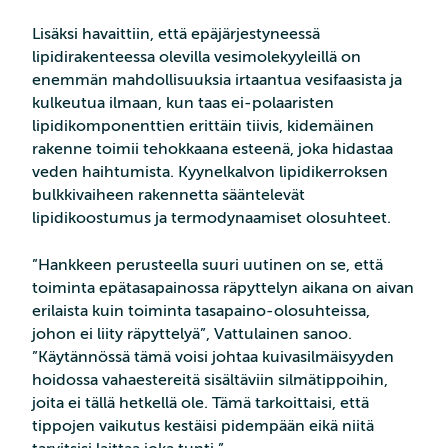
Lisäksi havaittiin, että epäjärjestyneessä
lipidirakenteessa olevilla vesimolekyyleillä on
enemmän mahdollisuuksia irtaantua vesifaasista ja
kulkeutua ilmaan, kun taas ei-polaaristen
lipidikomponenttien erittäin tiivis, kidemäinen
rakenne toimii tehokkaana esteenä, joka hidastaa
veden haihtumista. Kyynelkalvon lipidikerroksen
bulkkivaiheen rakennetta sääntelevät
lipidikoostumus ja termodynaamiset olosuhteet.
”Hankkeen perusteella suuri uutinen on se, että
toiminta epätasapainossa räpyttelyn aikana on aivan
erilaista kuin toiminta tasapaino-olosuhteissa,
johon ei liity räpyttelyä”, Vattulainen sanoo.
”Käytännössä tämä voisi johtaa kuivasilmäisyyden
hoidossa vahaestereitä sisältäviin silmätippoihin,
joita ei tällä hetkellä ole. Tämä tarkoittaisi, että
tippojen vaikutus kestäisi pidempään eikä niitä