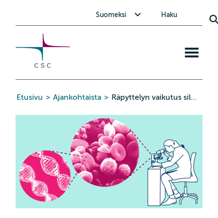
CSC
Siirry
Avaa alavalikko Suomeksi
Suomeksi
Haku
sisältöön
Avaa
mobiiliva
Etusivu
>
Ajankohtaista
>
Räpyttelyn vaikutus silmän kyynelkalvon lipidikerrokseen