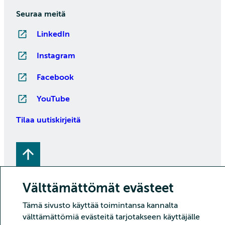
Seuraa meitä
LinkedIn
Instagram
Facebook
YouTube
Tilaa uutiskirjeitä
Välttämättömät evästeet
Tämä sivusto käyttää toimintansa kannalta
välttämättömiä evästeitä tarjotakseen käyttäjälle
Copyright CSC – Tieteen tietotekniikan keskus Oy