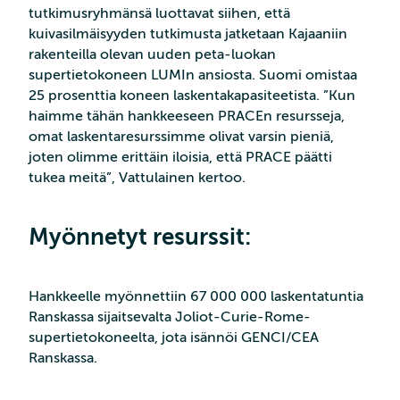
tutkimusryhmänsä luottavat siihen, että
kuivasilmäisyyden tutkimusta jatketaan Kajaaniin
rakenteilla olevan uuden peta-luokan
supertietokoneen LUMIn ansiosta. Suomi omistaa
25 prosenttia koneen laskentakapasiteetista. ”Kun
haimme tähän hankkeeseen PRACEn resursseja,
omat laskentaresurssimme olivat varsin pieniä,
joten olimme erittäin iloisia, että PRACE päätti
tukea meitä”, Vattulainen kertoo.
Myönnetyt resurssit:
Hankkeelle myönnettiin 67 000 000 laskentatuntia
Ranskassa sijaitsevalta Joliot-Curie-Rome-
supertietokoneelta, jota isännöi GENCI/CEA
Ranskassa.