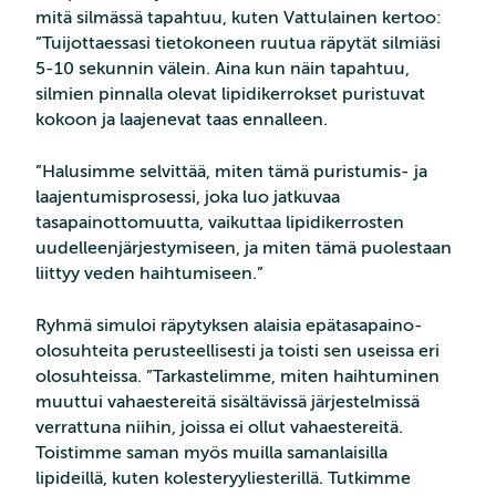
mitä silmässä tapahtuu, kuten Vattulainen kertoo:
”Tuijottaessasi tietokoneen ruutua räpytät silmiäsi
5-10 sekunnin välein. Aina kun näin tapahtuu,
silmien pinnalla olevat lipidikerrokset puristuvat
kokoon ja laajenevat taas ennalleen.
”Halusimme selvittää, miten tämä puristumis- ja
laajentumisprosessi, joka luo jatkuvaa
tasapainottomuutta, vaikuttaa lipidikerrosten
uudelleenjärjestymiseen, ja miten tämä puolestaan
liittyy veden haihtumiseen.”
Ryhmä simuloi räpytyksen alaisia epätasapaino-
olosuhteita perusteellisesti ja toisti sen useissa eri
olosuhteissa. ”Tarkastelimme, miten haihtuminen
muuttui vahaestereitä sisältävissä järjestelmissä
verrattuna niihin, joissa ei ollut vahaestereitä.
Toistimme saman myös muilla samanlaisilla
lipideillä, kuten kolesteryyliesterillä. Tutkimme