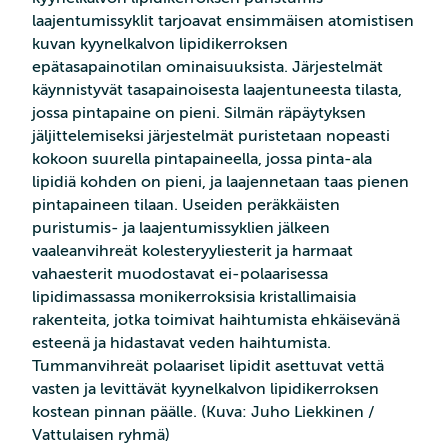
laajentumissyklit tarjoavat ensimmäisen atomistisen
kuvan kyynelkalvon lipidikerroksen
epätasapainotilan ominaisuuksista. Järjestelmät
käynnistyvät tasapainoisesta laajentuneesta tilasta,
jossa pintapaine on pieni. Silmän räpäytyksen
jäljittelemiseksi järjestelmät puristetaan nopeasti
kokoon suurella pintapaineella, jossa pinta-ala
lipidiä kohden on pieni, ja laajennetaan taas pienen
pintapaineen tilaan. Useiden peräkkäisten
puristumis- ja laajentumissyklien jälkeen
vaaleanvihreät kolesteryyliesterit ja harmaat
vahaesterit muodostavat ei-polaarisessa
lipidimassassa monikerroksisia kristallimaisia
rakenteita, jotka toimivat haihtumista ehkäisevänä
esteenä ja hidastavat veden haihtumista.
Tummanvihreät polaariset lipidit asettuvat vettä
vasten ja levittävät kyynelkalvon lipidikerroksen
kostean pinnan päälle. (Kuva: Juho Liekkinen /
Vattulaisen ryhmä)