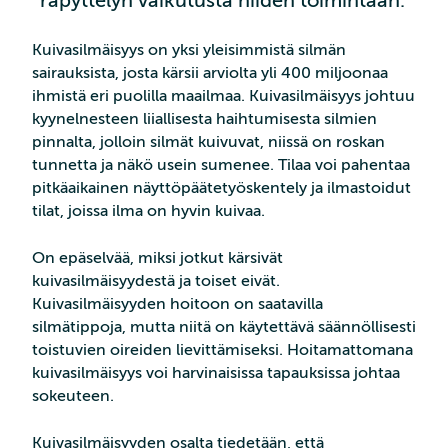
räpyttelyn vaikutusta niiden toimintaan.
Kuivasilmäisyys on yksi yleisimmistä silmän
sairauksista, josta kärsii arviolta yli 400 miljoonaa
ihmistä eri puolilla maailmaa. Kuivasilmäisyys johtuu
kyynelnesteen liiallisesta haihtumisesta silmien
pinnalta, jolloin silmät kuivuvat, niissä on roskan
tunnetta ja näkö usein sumenee. Tilaa voi pahentaa
pitkäaikainen näyttöpäätetyöskentely ja ilmastoidut
tilat, joissa ilma on hyvin kuivaa.
On epäselvää, miksi jotkut kärsivät
kuivasilmäisyydestä ja toiset eivät.
Kuivasilmäisyyden hoitoon on saatavilla
silmätippoja, mutta niitä on käytettävä säännöllisesti
toistuvien oireiden lievittämiseksi. Hoitamattomana
kuivasilmäisyys voi harvinaisissa tapauksissa johtaa
sokeuteen.
Kuivasilmäisyyden osalta tiedetään, että