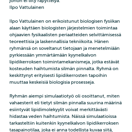
johon ei liity räpyttelyä.”
Ilpo Vattulainen
Ilpo Vattulainen on erikoistunut biologisen fysiikan
alaan käyttäen biologisten järjestelmien toimintaa
ohjaavien fysikaalisten periaatteiden selvittämisessä
teoreettisia ja laskennallisia tekniikoita. Hänen
ryhmänsä on soveltanut tietojaan ja menetelmiään
pyrkiessään ymmärtämään kyynelkalvon
lipidikerroksen toimintamekanismeja, jotka estävät
kosteuden haihtumista silmän pinnalta. Ryhmä on
keskittynyt erityisesti lipidikerrosten tapoihin
muuttaa keskeisiä biologisia prosesseja.
Ryhmän aiempi simulaatiotyö oli osoittanut, miten
vahaesterit eli tietyt silmän pinnalla suurina määrinä
esiintyvät lipidimolekyylit voivat merkittävästi
hidastaa veden haihtumista. Näissä simulaatioissa
tarkasteltiin kuitenkin kyynelkalvon lipidikerroksen
tasapainotilaa, joka ei anna todellista kuvaa siitä,