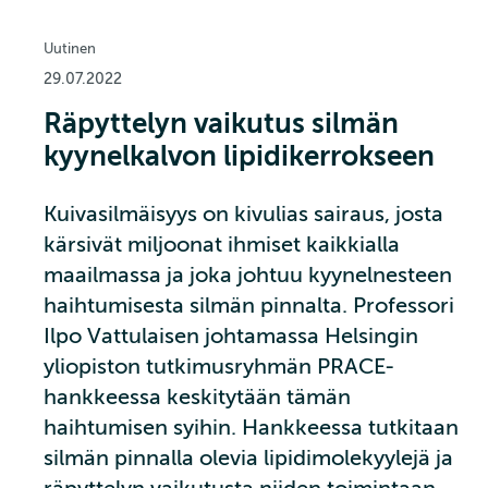
Uutinen
29.07.2022
Räpyttelyn vaikutus silmän
kyynelkalvon lipidikerrokseen
Kuivasilmäisyys on kivulias sairaus, josta
kärsivät miljoonat ihmiset kaikkialla
maailmassa ja joka johtuu kyynelnesteen
haihtumisesta silmän pinnalta. Professori
Ilpo Vattulaisen johtamassa Helsingin
yliopiston tutkimusryhmän PRACE-
hankkeessa keskitytään tämän
haihtumisen syihin. Hankkeessa tutkitaan
silmän pinnalla olevia lipidimolekyylejä ja