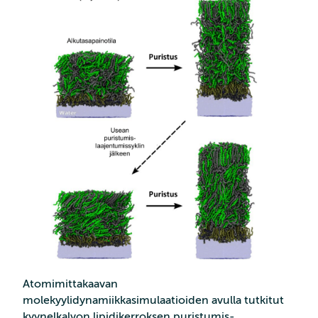
Atomimittakaavan
molekyylidynamiikkasimulaatioiden avulla tutkitut
kyynelkalvon lipidikerroksen puristumis-