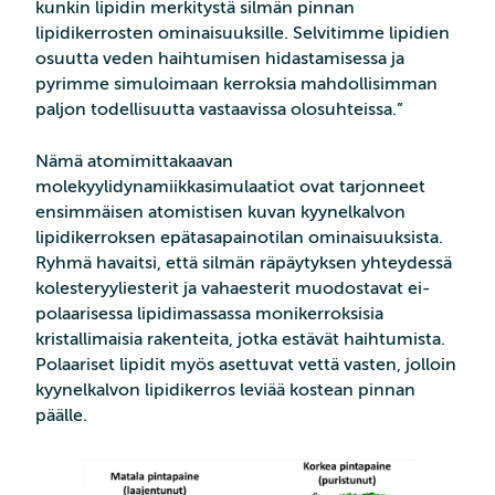
kunkin lipidin merkitystä silmän pinnan
lipidikerrosten ominaisuuksille. Selvitimme lipidien
osuutta veden haihtumisen hidastamisessa ja
pyrimme simuloimaan kerroksia mahdollisimman
paljon todellisuutta vastaavissa olosuhteissa.”
Nämä atomimittakaavan
molekyylidynamiikkasimulaatiot ovat tarjonneet
ensimmäisen atomistisen kuvan kyynelkalvon
lipidikerroksen epätasapainotilan ominaisuuksista.
Ryhmä havaitsi, että silmän räpäytyksen yhteydessä
kolesteryyliesterit ja vahaesterit muodostavat ei-
polaarisessa lipidimassassa monikerroksisia
kristallimaisia rakenteita, jotka estävät haihtumista.
Polaariset lipidit myös asettuvat vettä vasten, jolloin
kyynelkalvon lipidikerros leviää kostean pinnan
päälle.