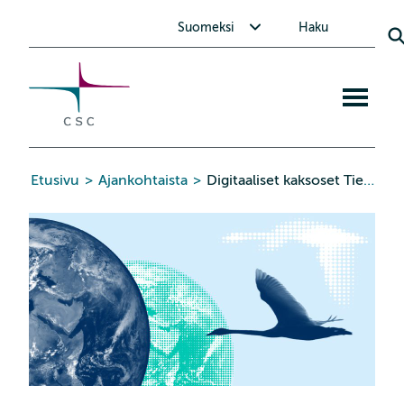
CSC
Siirry
Avaa alavalikko Suomeksi
Suomeksi
Haku
sisältöön
Avaa
mobiiliva
Etusivu
>
Ajankohtaista
>
Digitaaliset kaksoset Tieteiden yössä