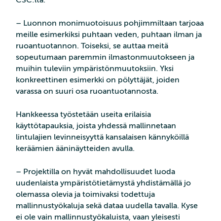
CSC:ltä.
– Luonnon monimuotoisuus pohjimmiltaan tarjoaa
meille esimerkiksi puhtaan veden, puhtaan ilman ja
ruoantuotannon. Toiseksi, se auttaa meitä
sopeutumaan paremmin ilmastonmuutokseen ja
muihin tuleviin ympäristönmuutoksiin. Yksi
konkreettinen esimerkki on pölyttäjät, joiden
varassa on suuri osa ruoantuotannosta.
Hankkeessa työstetään useita erilaisia
käyttötapauksia, joista yhdessä mallinnetaan
lintulajien levinneisyyttä kansalaisen kännyköillä
keräämien ääninäytteiden avulla.
– Projektilla on hyvät mahdollisuudet luoda
uudenlaista ympäristötietämystä yhdistämällä jo
olemassa olevia ja toimivaksi todettuja
mallinnustyökaluja sekä dataa uudella tavalla. Kyse
ei ole vain mallinnustyökaluista, vaan yleisesti