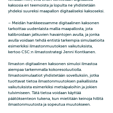
kaksosia eri teemoista ja lopulta ne yhdistetään
yhdeksi suureksi maapallon digitaaliseksi kaksoseksi.
– Meidän hankkeessamme digitaalinen kaksonen
tarkoittaa uudenlaista mallia maapallosta, jota
kalibroidaan jatkuvien havaintojen avulla, ja jonka
avulla voidaan tehdä entistä tarkempia simulaatioita
esimerkiksi ilmastonmuutoksen vaikutuksista,
kertoo CSC:n ilmastostrategi Jenni Kontkanen.
Ilmaston digitaalinen kaksonen simuloi ilmastoa
aiempaa tarkemmalla kokoresoluutiolla.
Ilmastosimulaatiot yhdistetään sovelluksiin, jotka
tuottavat tietoa ilmastonmuutoksen paikallisista
vaikutuksista esimerkiksi metsäpaloihin ja jokien
tulvimiseen. Tätä tietoa voidaan käyttää
päätöksenteon tukena, kun mietitään keinoja hillitä
ilmastonmuutosta ja sopeutua muutokseen.