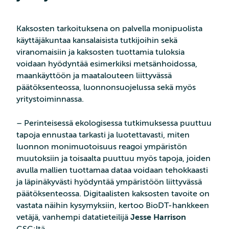
Kaksosten tarkoituksena on palvella monipuolista
käyttäjäkuntaa kansalaisista tutkijoihin sekä
viranomaisiin ja kaksosten tuottamia tuloksia
voidaan hyödyntää esimerkiksi metsänhoidossa,
maankäyttöön ja maatalouteen liittyvässä
päätöksenteossa, luonnonsuojelussa sekä myös
yritystoiminnassa.
– Perinteisessä ekologisessa tutkimuksessa puuttuu
tapoja ennustaa tarkasti ja luotettavasti, miten
luonnon monimuotoisuus reagoi ympäristön
muutoksiin ja toisaalta puuttuu myös tapoja, joiden
avulla mallien tuottamaa dataa voidaan tehokkaasti
ja läpinäkyvästi hyödyntää ympäristöön liittyvässä
päätöksenteossa. Digitaalisten kaksosten tavoite on
vastata näihin kysymyksiin, kertoo BioDT-hankkeen
vetäjä, vanhempi datatieteilijä
Jesse Harrison