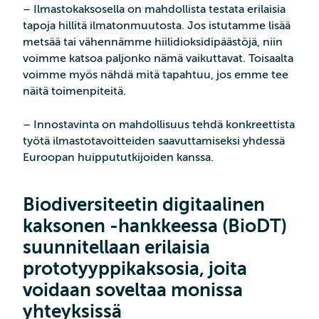
– Ilmastokaksosella on mahdollista testata erilaisia
tapoja hillitä ilmatonmuutosta. Jos istutamme lisää
metsää tai vähennämme hiilidioksidipäästöjä, niin
voimme katsoa paljonko nämä vaikuttavat. Toisaalta
voimme myös nähdä mitä tapahtuu, jos emme tee
näitä toimenpiteitä.
– Innostavinta on mahdollisuus tehdä konkreettista
työtä ilmastotavoitteiden saavuttamiseksi yhdessä
Euroopan huippututkijoiden kanssa.
Biodiversiteetin digitaalinen
kaksonen -hankkeessa (BioDT)
suunnitellaan erilaisia
prototyyppikaksosia, joita
voidaan soveltaa monissa
yhteyksissä