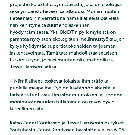
projektin koko lähestymistavasta, joka on ekologian
sekä ympäristötieteen saralla uusi. Moniin muihin
tieteenaloihin verrattuna nämä alat eivät ole vielä
niin kehittyneitä suurteholaskennan
hyödyntämisessa. Yksi BioDT:n pyrkimyksistä on
parantaa nykyisten ekologisten mallinnustyökalujen
kykyä hyödyntää supertietokoneiden tarjoamaa
laskentavoimaa. Tämä taas mahdollistaa sellaisen
tutkimustyön, joka ei muuten olisi mahdollista,
Jesse Harrison jatkaa.
– Nämä aiheet koskevat jokaista ihmistä joka
puolella maapalloa. Työ on käytännönläheistä ja
tärkeältä tuntuvaa. Ilmastonmuutoksen ja luonnon
monimuotoisuuden tutkiminen on myös hyvin
kiireellinen aihe.
Katso Jenni Kontkasen ja Jesse Harrisonin esitykset
Youtubesta. Jenni Kontkasen haastattelu alkaa 6:05