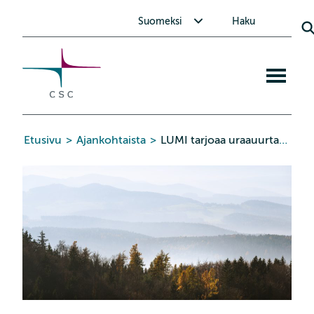
CSC
Siirry
Avaa alavalikko Suomeksi
Suomeksi
Haku
sisältöön
Avaa
mobiiliva
Etusivu
>
Ajankohtaista
>
LUMI tarjoaa uraauurtavia laskentametodeita ilmastotutkimukselle