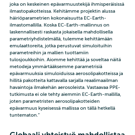
joka on keskeinen epävarmuustekijä ihmisperäisissä
ilmastopakotteissa. Kehitämme projektin alussa
häiriöparametrien kokonaisuutta EC-Earth-
ilmastomallilla. Koska EC-Earth-mallinnus on
laskennallisesti raskasta jokaisella mahdollisella
parametriyhdistelmällä, tulemme kehittämään
emulaattoreita, jotka perustuvat simuloituihin
parametreihin ja mallien tuottamiin
tulosjoukkoihin. Aiomme kehittää ja soveltaa näitä
metodeja ymmärtääksemme parametrisiä
epävarmuuksia simuloiduissa aerosolipakotteissa ja
hillitä pakotteita kattavalla sarjalla reaalimaailman
havaintoja ilmakehän aerosoleista. Vastaavaa PPE-
tutkimusta ei ole tehty aiemmin EC-Earth-mallilla,
joten parametristen aerosolipakotteiden
epävarmuus kyseisessä mallissa on tällä hetkellä
tuntematon.”