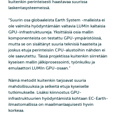
kuitenkin perinteisesti haastavaa suurissa
laskentasysteemeissä.
”Suurin osa globaaleista Earth System -malleista ei
ole valmiita hyödyntämään valtavia LUMIn kaltaisia
GPU-infrastruktuureja. Yksittäisiä osia mallin
komponenteista on testattu GPU-ympäristöissä,
mutta se on sisältänyt suuria teknisiä haasteita ja
joskus etuja perinteisiin CPU-alustoihin nähden ei
ole saavutettu. Tässä projektissa kuitenkin siirretään
kyseisen mallin jälkiprosessointi, työnkulku ja
emulaattori LUMIn GPU-osaan.”
Nämä metodit kuitenkin tarjoavat suuria
mahdollisuuksia ja selkeitä etuja kyseiselle
tutkimukselle. Lisäksi kiinnostus GPU-
infrastruktuurien hyödyntämistä kohtaan EC-Earth-
ilmastomallissa on maailmanlaajuisesti hyvin
korkeaa.