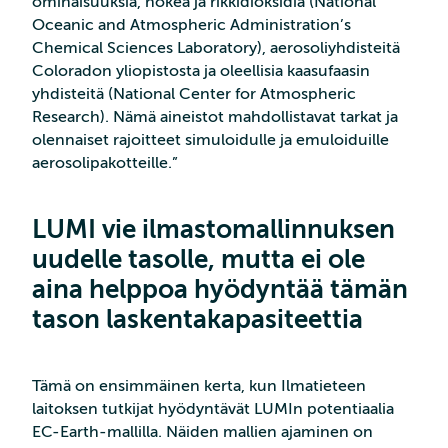
ominaisuuksia, nokea ja rikkidioksidia (National
Oceanic and Atmospheric Administration’s
Chemical Sciences Laboratory), aerosoliyhdisteitä
Coloradon yliopistosta ja oleellisia kaasufaasin
yhdisteitä (National Center for Atmospheric
Research). Nämä aineistot mahdollistavat tarkat ja
olennaiset rajoitteet simuloidulle ja emuloiduille
aerosolipakotteille.”
LUMI vie ilmastomallinnuksen
uudelle tasolle, mutta ei ole
aina helppoa hyödyntää tämän
tason laskentakapasiteettia
Tämä on ensimmäinen kerta, kun Ilmatieteen
laitoksen tutkijat hyödyntävät LUMIn potentiaalia
EC-Earth-mallilla. Näiden mallien ajaminen on