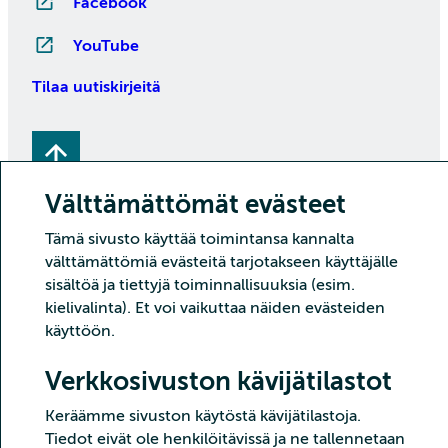
Facebook
YouTube
Tilaa uutiskirjeitä
Välttämättömät evästeet
Tämä sivusto käyttää toimintansa kannalta
välttämättömiä evästeitä tarjotakseen käyttäjälle
sisältöä ja tiettyjä toiminnallisuuksia (esim.
Copyright CSC – Tieteen tietotekniikan keskus Oy
kielivalinta). Et voi vaikuttaa näiden evästeiden
Tietoturva
Tietosuoja
Evästeet ja kävijätilastointi
käyttöön.
Saavutettavuusseloste
Verkkosivuston kävijätilastot
Keräämme sivuston käytöstä kävijätilastoja.
Tiedot eivät ole henkilöitävissä ja ne tallennetaan