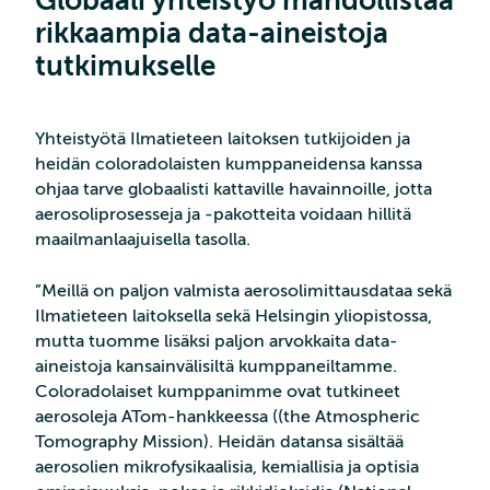
Globaali yhteistyö mahdollistaa
rikkaampia data-aineistoja
tutkimukselle
Yhteistyötä Ilmatieteen laitoksen tutkijoiden ja
heidän coloradolaisten kumppaneidensa kanssa
ohjaa tarve globaalisti kattaville havainnoille, jotta
aerosoliprosesseja ja -pakotteita voidaan hillitä
maailmanlaajuisella tasolla.
”Meillä on paljon valmista aerosolimittausdataa sekä
Ilmatieteen laitoksella sekä Helsingin yliopistossa,
mutta tuomme lisäksi paljon arvokkaita data-
aineistoja kansainvälisiltä kumppaneiltamme.
Coloradolaiset kumppanimme ovat tutkineet
aerosoleja ATom-hankkeessa ((the Atmospheric
Tomography Mission). Heidän datansa sisältää
aerosolien mikrofysikaalisia, kemiallisia ja optisia