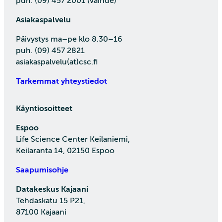
puh. (09) 457 2001 (vaihde)
Asiakaspalvelu
Päivystys ma–pe klo 8.30–16
puh. (09) 457 2821
asiakaspalvelu(at)csc.fi
Tarkemmat yhteystiedot
Käyntiosoitteet
Espoo
Life Science Center Keilaniemi,
Keilaranta 14, 02150 Espoo
Saapumisohje
Datakeskus Kajaani
Tehdaskatu 15 P21,
87100 Kajaani