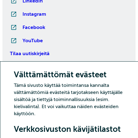
LinkedIn
Instagram
Facebook
YouTube
Tilaa uutiskirjeitä
Välttämättömät evästeet
Tämä sivusto käyttää toimintansa kannalta
välttämättömiä evästeitä tarjotakseen käyttäjälle
sisältöä ja tiettyjä toiminnallisuuksia (esim.
kielivalinta). Et voi vaikuttaa näiden evästeiden
käyttöön.
Copyright CSC – Tieteen tietotekniikan keskus Oy
Tietoturva
Tietosuoja
Evästeet ja kävijätilastointi
Verkkosivuston kävijätilastot
Saavutettavuusseloste