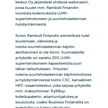
keskus Oy järjestävät yhdessä webinaarin,
jossa kuulet mm. Ramboll Finlandin
tuoreista kokemuksista LUMI-
supertietokoneen ja suurteholaskennan
hyödyntämisestä.
Kuten Ramboll Finlandin esimerkistä tulet
kuulemaan, välineistä ja
tuesta suurteholaskennan käytön
aloittaminen ei ole kiinni. Suomalaisille
yrityksille on varattu 20% LUMI-
supertietokoneen kapasiteetista juuri
tähän tarkoitukseen. Yritysten
tukena suurteholaskennan käyttöönotossa
ja hyödyntämisessä toimii CSC, kansallinen
HPC-osaamiskeskus, joka tarjoaa yrityksille
mm. maksuttoman Try&Buy-
kokeilupaketin, asiantuntijatukea ja
koulutusta. Lisäksi Business Finlandilta on
mahdollisuus hakea rahoitusta