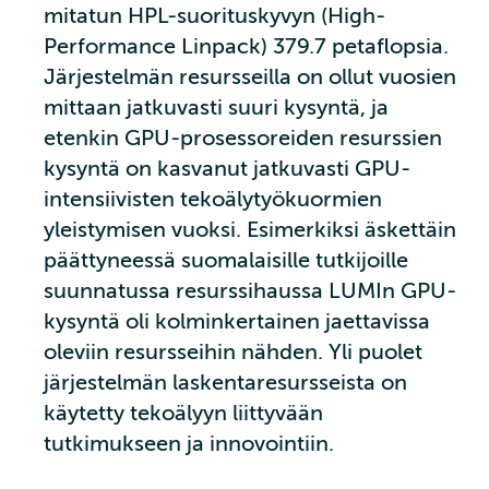
mitatun HPL-suorituskyvyn (High-
Performance Linpack) 379.7 petaflopsia.
Järjestelmän resursseilla on ollut vuosien
mittaan jatkuvasti suuri kysyntä, ja
etenkin GPU-prosessoreiden resurssien
kysyntä on kasvanut jatkuvasti GPU-
intensiivisten tekoälytyökuormien
yleistymisen vuoksi. Esimerkiksi äskettäin
päättyneessä suomalaisille tutkijoille
suunnatussa resurssihaussa LUMIn GPU-
kysyntä oli kolminkertainen jaettavissa
oleviin resursseihin nähden. Yli puolet
järjestelmän laskentaresursseista on
käytetty tekoälyyn liittyvään
tutkimukseen ja innovointiin.