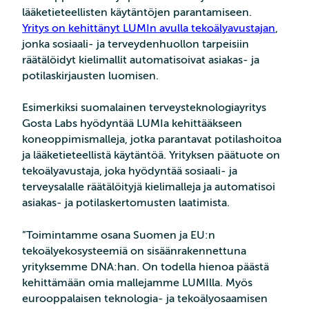
lääketieteellisten käytäntöjen parantamiseen.
Yritys on kehittänyt LUMIn avulla tekoälyavustajan
,
jonka sosiaali- ja terveydenhuollon tarpeisiin
räätälöidyt kielimallit automatisoivat asiakas- ja
potilaskirjausten luomisen.
Esimerkiksi suomalainen terveysteknologiayritys
Gosta Labs hyödyntää LUMIa kehittääkseen
koneoppimismalleja, jotka parantavat potilashoitoa
ja lääketieteellistä käytäntöä. Yrityksen päätuote on
tekoälyavustaja, joka hyödyntää sosiaali- ja
terveysalalle räätälöityjä kielimalleja ja automatisoi
asiakas- ja potilaskertomusten laatimista.
”Toimintamme osana Suomen ja EU:n
tekoälyekosysteemiä on sisäänrakennettuna
yrityksemme DNA:han. On todella hienoa päästä
kehittämään omia mallejamme LUMIlla. Myös
eurooppalaisen teknologia- ja tekoälyosaamisen