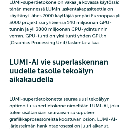
LUMI-supertietokone on vakaa ja kovassa käytössä:
tähän mennessä LUMIn laskentakapasiteettia on
käyttänyt lähes 7000 käyttäjää ympäri Eurooppaa yli
3000 projektissa yhteensä 140 miljoonan GPU-
tunnin ja yli 3800 miljoonan CPU-ydintunnin
verran. GPU-tunti on yksi tunti yhden GPU:n
(Graphics Processing Unit) laskenta-aikaa.
LUMI-AI vie superlaskennan
uudelle tasolle tekoälyn
aikakaudella
LUMI-supertietokonetta seuraa uusi tekoälyyn
optimoitu supertietokone nimeltään LUMI-AI, joka
tulee sisältämään seuraavan sukupolven
grafiikkaprosessoreista koostuvan osion. LUMI-AI-
järjestelmän hankintaprosessi on juuri alkanut.