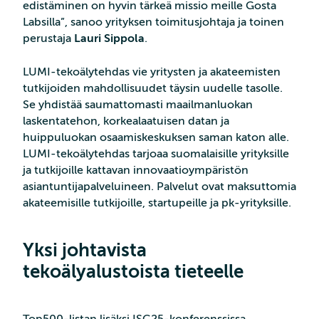
edistäminen on hyvin tärkeä missio meille Gosta
Labsilla”, sanoo yrityksen toimitusjohtaja ja toinen
perustaja
Lauri Sippola
.
LUMI-tekoälytehdas vie yritysten ja akateemisten
tutkijoiden mahdollisuudet täysin uudelle tasolle.
Se yhdistää saumattomasti maailmanluokan
laskentatehon, korkealaatuisen datan ja
huippuluokan osaamiskeskuksen saman katon alle.
LUMI-tekoälytehdas tarjoaa suomalaisille yrityksille
ja tutkijoille kattavan innovaatioympäristön
asiantuntijapalveluineen. Palvelut ovat maksuttomia
akateemisille tutkijoille, startupeille ja pk-yrityksille.
Yksi johtavista
tekoälyalustoista tieteelle
Top500-listan lisäksi ISC25-konferenssissa