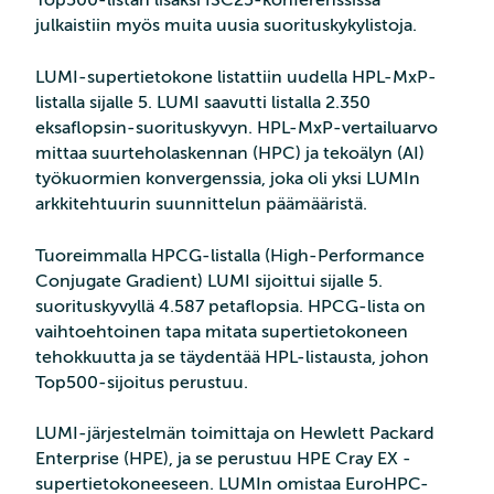
julkaistiin myös muita uusia suorituskykylistoja.
LUMI-supertietokone listattiin uudella HPL-MxP-
listalla sijalle 5. LUMI saavutti listalla 2.350
eksaflopsin-suorituskyvyn. HPL-MxP-vertailuarvo
mittaa suurteholaskennan (HPC) ja tekoälyn (AI)
työkuormien konvergenssia, joka oli yksi LUMIn
arkkitehtuurin suunnittelun päämääristä.
Tuoreimmalla HPCG-listalla (High-Performance
Conjugate Gradient) LUMI sijoittui sijalle 5.
suorituskyvyllä 4.587 petaflopsia. HPCG-lista on
vaihtoehtoinen tapa mitata supertietokoneen
tehokkuutta ja se täydentää HPL-listausta, johon
Top500-sijoitus perustuu.
LUMI-järjestelmän toimittaja on Hewlett Packard
Enterprise (HPE), ja se perustuu HPE Cray EX -
supertietokoneeseen. LUMIn omistaa EuroHPC-