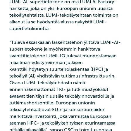
LUMI-AI-supertietokone on osa LUMI AI Factory -
hanketta, joka on yksi Euroopan unionin uusista
tekoälytehtaista. LUMI-tekoälytehtaan toiminta on
alkanut ja se hyödyntää alussa nykyistä LUMI-
supertietokonetta.
”Tuleva eksaskaalan laskentatehon ylittävä LUMI-AI-
supertietokone ja myöhemmin hankittava
kvanttitietokone LUMI-IQ tulevat muodostamaan
maailman edistyneimmän julkisen
kvanttikiihdytetyn suurteholaskentaa (HPC) ja
tekoälyä (AI) yhdistävän tutkimusinfrastruktuurin.
Osana LUMI-tekoälytehdasta nämä
ennennäkemättömät TKI- ja tutkimustyökalut
avaavat tien täysin uusille tekoälyinnovaatioille ja
tutkimushorisontille. Euroopan unionin
tekoälytehtaat ovat EU:n ja konsortiomaiden
merkittävä investointi, joka varmistaa Euroopan
aseman HPC- ja tekoälykehityksen eturintamassa
pitkällä aikavälillä”, sanoo CSC:n toimitusjohtaja