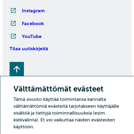
Instagram
Facebook
YouTube
Tilaa uutiskirjeitä
Välttämättömät evästeet
Tämä sivusto käyttää toimintansa kannalta
välttämättömiä evästeitä tarjotakseen käyttäjälle
Copyright CSC – Tieteen tietotekniikan keskus Oy
sisältöä ja tiettyjä toiminnallisuuksia (esim.
kielivalinta). Et voi vaikuttaa näiden evästeiden
Tietoturva
Tietosuoja
Evästeet ja kävijätilastointi
käyttöön.
Saavutettavuusseloste