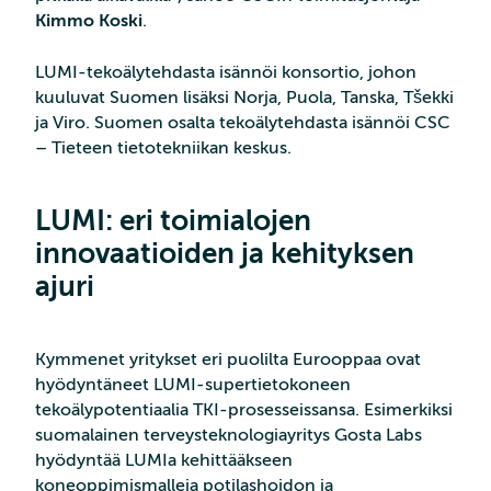
Kimmo Koski
.
LUMI-tekoälytehdasta isännöi konsortio, johon
kuuluvat Suomen lisäksi Norja, Puola, Tanska, Tšekki
ja Viro. Suomen osalta tekoälytehdasta isännöi CSC
– Tieteen tietotekniikan keskus.
LUMI: eri toimialojen
innovaatioiden ja kehityksen
ajuri
Kymmenet yritykset eri puolilta Eurooppaa ovat
hyödyntäneet LUMI-supertietokoneen
tekoälypotentiaalia TKI-prosesseissansa. Esimerkiksi
suomalainen terveysteknologiayritys Gosta Labs
hyödyntää LUMIa kehittääkseen
koneoppimismalleja potilashoidon ja