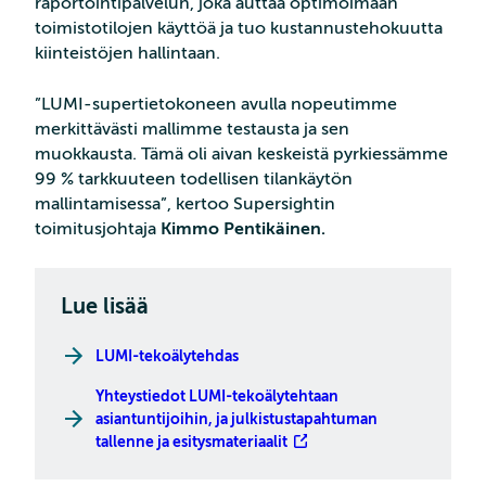
raportointipalvelun, joka auttaa optimoimaan
toimistotilojen käyttöä ja tuo kustannustehokuutta
kiinteistöjen hallintaan.
”LUMI-supertietokoneen avulla nopeutimme
merkittävästi mallimme testausta ja sen
muokkausta. Tämä oli aivan keskeistä pyrkiessämme
99 % tarkkuuteen todellisen tilankäytön
mallintamisessa”, kertoo Supersightin
toimitusjohtaja
Kimmo Pentikäinen.
Lue lisää
LUMI-tekoälytehdas
Yhteystiedot LUMI-tekoälytehtaan
asiantuntijoihin, ja julkistustapahtuman
tallenne ja esitysmateriaalit