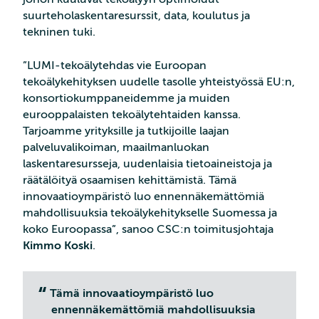
suurteholaskentaresurssit, data, koulutus ja
tekninen tuki.
”LUMI-tekoälytehdas vie Euroopan
tekoälykehityksen uudelle tasolle yhteistyössä EU:n,
konsortiokumppaneidemme ja muiden
eurooppalaisten tekoälytehtaiden kanssa.
Tarjoamme yrityksille ja tutkijoille laajan
palveluvalikoiman, maailmanluokan
laskentaresursseja, uudenlaisia tietoaineistoja ja
räätälöityä osaamisen kehittämistä. Tämä
innovaatioympäristö luo ennennäkemättömiä
mahdollisuuksia tekoälykehitykselle Suomessa ja
koko Euroopassa”, sanoo CSC:n toimitusjohtaja
Kimmo Koski
.
Tämä innovaatioympäristö luo
ennennäkemättömiä mahdollisuuksia