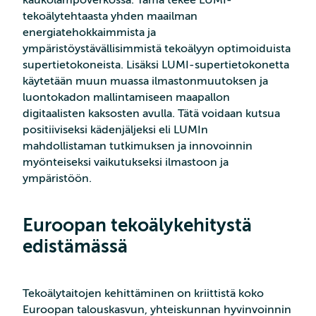
tekoälytehtaasta yhden maailman
energiatehokkaimmista ja
ympäristöystävällisimmistä tekoälyyn optimoiduista
supertietokoneista. Lisäksi LUMI-supertietokonetta
käytetään muun muassa ilmastonmuutoksen ja
luontokadon mallintamiseen maapallon
digitaalisten kaksosten avulla. Tätä voidaan kutsua
positiiviseksi kädenjäljeksi eli LUMIn
mahdollistaman tutkimuksen ja innovoinnin
myönteiseksi vaikutukseksi ilmastoon ja
ympäristöön.
Euroopan tekoälykehitystä
edistämässä
Tekoälytaitojen kehittäminen on kriittistä koko
Euroopan talouskasvun, yhteiskunnan hyvinvoinnin