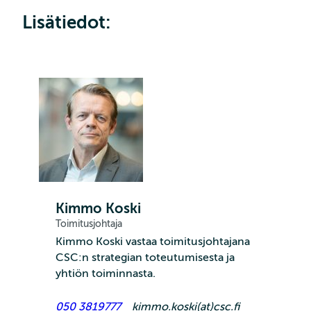
Lisätiedot:
Kimmo Koski
Toimitusjohtaja
Kimmo Koski vastaa toimitusjohtajana
CSC:n strategian toteutumisesta ja
yhtiön toiminnasta.
050 3819777
kimmo.koski(at)csc.fi