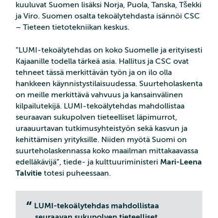
kuuluvat Suomen lisäksi Norja, Puola, Tanska, Tšekki
ja Viro. Suomen osalta tekoälytehdasta isännöi CSC
– Tieteen tietotekniikan keskus.
”LUMI-tekoälytehdas on koko Suomelle ja erityisesti
Kajaanille todella tärkeä asia. Hallitus ja CSC ovat
tehneet tässä merkittävän työn ja on ilo olla
hankkeen käynnistystilaisuudessa. Suurteholaskenta
on meille merkittävä vahvuus ja kansainvälinen
kilpailutekijä. LUMI-tekoälytehdas mahdollistaa
seuraavan sukupolven tieteelliset läpimurrot,
uraauurtavan tutkimusyhteistyön sekä kasvun ja
kehittämisen yrityksille. Niiden myötä Suomi on
suurteholaskennassa koko maailman mittakaavassa
edelläkävijä”, tiede- ja kulttuuriministeri
Mari-Leena
Talvitie
totesi puheessaan.
LUMI-tekoälytehdas mahdollistaa
seuraavan sukupolven tieteelliset