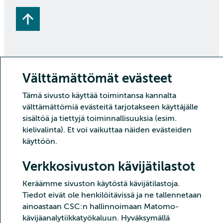
Välttämättömät evästeet
Copyright CSC – Tieteen tietotekniikan keskus Oy
Tämä sivusto käyttää toimintansa kannalta
Tietoturva
Tietosuoja
Evästeet ja kävijätilastointi
välttämättömiä evästeitä tarjotakseen käyttäjälle
Saavutettavuusseloste
sisältöä ja tiettyjä toiminnallisuuksia (esim.
kielivalinta). Et voi vaikuttaa näiden evästeiden
käyttöön.
Verkkosivuston kävijätilastot
Keräämme sivuston käytöstä kävijätilastoja.
Tiedot eivät ole henkilöitävissä ja ne tallennetaan
ainoastaan CSC:n hallinnoimaan Matomo-
kävijäanalytiikkatyökaluun. Hyväksymällä