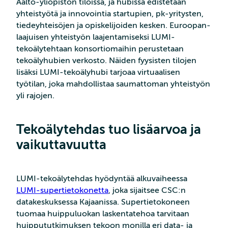
Aalto-yliopiston tiloissa, ja hubissa edistetään
yhteistyötä ja innovointia startupien, pk-yritysten,
tiedeyhteisöjen ja opiskelijoiden kesken. Euroopan-
laajuisen yhteistyön laajentamiseksi LUMI-
tekoälytehtaan konsortiomaihin perustetaan
tekoälyhubien verkosto. Näiden fyysisten tilojen
lisäksi LUMI-tekoälyhubi tarjoaa virtuaalisen
työtilan, joka mahdollistaa saumattoman yhteistyön
yli rajojen.
Tekoälytehdas tuo lisäarvoa ja
vaikuttavuutta
LUMI-tekoälytehdas hyödyntää alkuvaiheessa
LUMI-supertietokonetta
, joka sijaitsee CSC:n
datakeskuksessa Kajaanissa. Supertietokoneen
tuomaa huippuluokan laskentatehoa tarvitaan
huippututkimuksen tekoon monilla eri data- ja