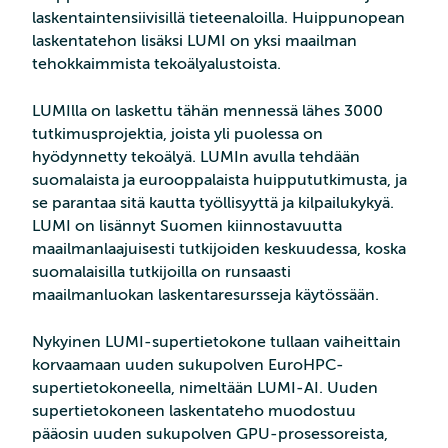
laskentaintensiivisillä tieteenaloilla. Huippunopean
laskentatehon lisäksi LUMI on yksi maailman
tehokkaimmista tekoälyalustoista.
LUMIlla on laskettu tähän mennessä lähes 3000
tutkimusprojektia, joista yli puolessa on
hyödynnetty tekoälyä. LUMIn avulla tehdään
suomalaista ja eurooppalaista huippututkimusta, ja
se parantaa sitä kautta työllisyyttä ja kilpailukykyä.
LUMI on lisännyt Suomen kiinnostavuutta
maailmanlaajuisesti tutkijoiden keskuudessa, koska
suomalaisilla tutkijoilla on runsaasti
maailmanluokan laskentaresursseja käytössään.
Nykyinen LUMI-supertietokone tullaan vaiheittain
korvaamaan uuden sukupolven EuroHPC-
supertietokoneella, nimeltään LUMI-AI. Uuden
supertietokoneen laskentateho muodostuu
pääosin uuden sukupolven GPU-prosessoreista,