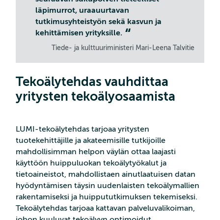
läpimurrot, uraauurtavan
tutkimusyhteistyön sekä kasvun ja
kehittämisen yrityksille.
Tiede- ja kulttuuriministeri Mari-Leena Talvitie
Tekoälytehdas vauhdittaa
yritysten tekoälyosaamista
LUMI-tekoälytehdas tarjoaa yritysten
tuotekehittäjille ja akateemisille tutkijoille
mahdollisimman helpon väylän ottaa laajasti
käyttöön huippuluokan tekoälytyökalut ja
tietoaineistot, mahdollistaen ainutlaatuisen datan
hyödyntämisen täysin uudenlaisten tekoälymallien
rakentamiseksi ja huippututkimuksen tekemiseksi.
Tekoälytehdas tarjoaa kattavan palveluvalikoiman,
johon kuuluvat tekoälyyn optimoidut