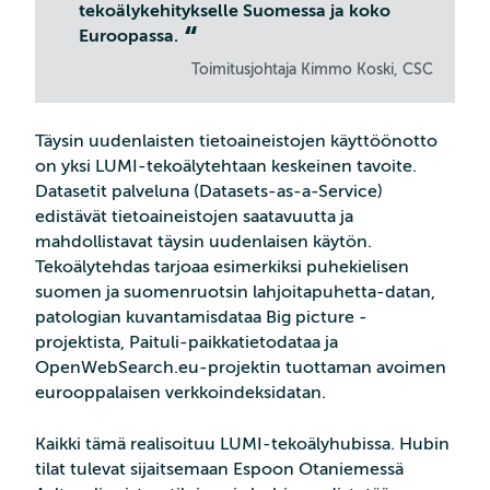
tekoälykehitykselle Suomessa ja koko
Euroopassa.
Toimitusjohtaja Kimmo Koski, CSC
Täysin uudenlaisten tietoaineistojen käyttöönotto
on yksi LUMI-tekoälytehtaan keskeinen tavoite.
Datasetit palveluna (Datasets-as-a-Service)
edistävät tietoaineistojen saatavuutta ja
mahdollistavat täysin uudenlaisen käytön.
Tekoälytehdas tarjoaa esimerkiksi puhekielisen
suomen ja suomenruotsin lahjoitapuhetta-datan,
patologian kuvantamisdataa Big picture -
projektista, Paituli-paikkatietodataa ja
OpenWebSearch.eu-projektin tuottaman avoimen
eurooppalaisen verkkoindeksidatan.
Kaikki tämä realisoituu LUMI-tekoälyhubissa. Hubin
tilat tulevat sijaitsemaan Espoon Otaniemessä