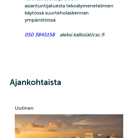
asiantuntijatuesta tekoälymenetelmien
käytössä suurteholaskennan
ympäristöissä.
050 3845158
aleksi.kallio(at)csc.fi
Ajankohtaista
Uutinen