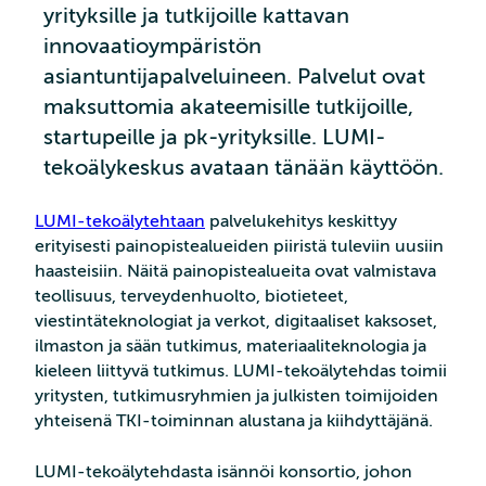
yrityksille ja tutkijoille kattavan
innovaatioympäristön
asiantuntijapalveluineen. Palvelut ovat
maksuttomia akateemisille tutkijoille,
startupeille ja pk-yrityksille. LUMI-
tekoälykeskus avataan tänään käyttöön.
LUMI-tekoälytehtaan
palvelukehitys keskittyy
erityisesti painopistealueiden piiristä tuleviin uusiin
haasteisiin. Näitä painopistealueita ovat valmistava
teollisuus, terveydenhuolto, biotieteet,
viestintäteknologiat ja verkot, digitaaliset kaksoset,
ilmaston ja sään tutkimus, materiaaliteknologia ja
kieleen liittyvä tutkimus. LUMI-tekoälytehdas toimii
yritysten, tutkimusryhmien ja julkisten toimijoiden
yhteisenä TKI-toiminnan alustana ja kiihdyttäjänä.
LUMI-tekoälytehdasta isännöi konsortio, johon