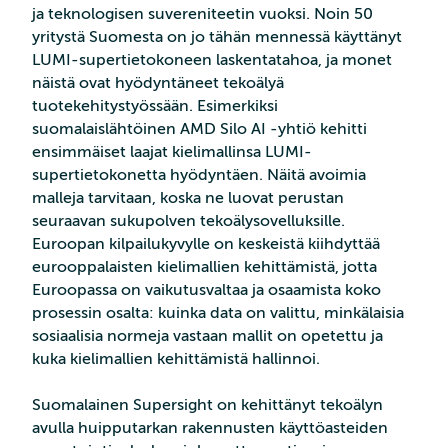
ja teknologisen suvereniteetin vuoksi. Noin 50
yritystä Suomesta on jo tähän mennessä käyttänyt
LUMI-supertietokoneen laskentatahoa, ja monet
näistä ovat hyödyntäneet tekoälyä
tuotekehitystyössään. Esimerkiksi
suomalaislähtöinen AMD Silo AI -yhtiö kehitti
ensimmäiset laajat kielimallinsa LUMI-
supertietokonetta hyödyntäen. Näitä avoimia
malleja tarvitaan, koska ne luovat perustan
seuraavan sukupolven tekoälysovelluksille.
Euroopan kilpailukyvylle on keskeistä kiihdyttää
eurooppalaisten kielimallien kehittämistä, jotta
Euroopassa on vaikutusvaltaa ja osaamista koko
prosessin osalta: kuinka data on valittu, minkälaisia
sosiaalisia normeja vastaan mallit on opetettu ja
kuka kielimallien kehittämistä hallinnoi.
Suomalainen Supersight on kehittänyt tekoälyn
avulla huipputarkan rakennusten käyttöasteiden