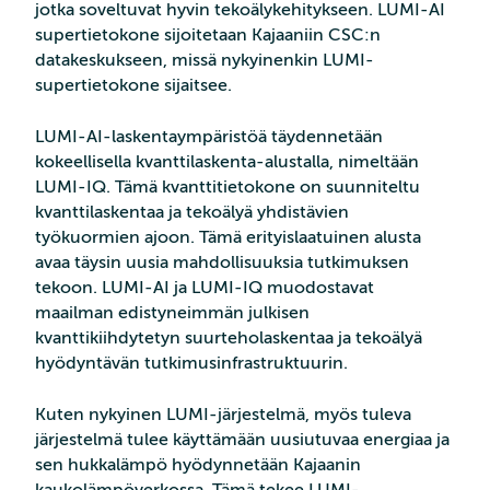
jotka soveltuvat hyvin tekoälykehitykseen. LUMI-AI
supertietokone sijoitetaan Kajaaniin CSC:n
datakeskukseen, missä nykyinenkin LUMI-
supertietokone sijaitsee.
LUMI-AI-laskentaympäristöä täydennetään
kokeellisella kvanttilaskenta-alustalla, nimeltään
LUMI-IQ. Tämä kvanttitietokone on suunniteltu
kvanttilaskentaa ja tekoälyä yhdistävien
työkuormien ajoon. Tämä erityislaatuinen alusta
avaa täysin uusia mahdollisuuksia tutkimuksen
tekoon. LUMI-AI ja LUMI-IQ muodostavat
maailman edistyneimmän julkisen
kvanttikiihdytetyn suurteholaskentaa ja tekoälyä
hyödyntävän tutkimusinfrastruktuurin.
Kuten nykyinen LUMI-järjestelmä, myös tuleva
järjestelmä tulee käyttämään uusiutuvaa energiaa ja
sen hukkalämpö hyödynnetään Kajaanin
kaukolämpöverkossa. Tämä tekee LUMI-