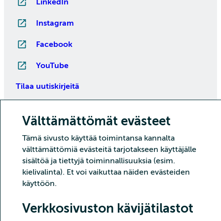
LinkedIn
Instagram
Facebook
YouTube
Tilaa uutiskirjeitä
Välttämättömät evästeet
Tämä sivusto käyttää toimintansa kannalta
välttämättömiä evästeitä tarjotakseen käyttäjälle
sisältöä ja tiettyjä toiminnallisuuksia (esim.
kielivalinta). Et voi vaikuttaa näiden evästeiden
käyttöön.
Copyright CSC – Tieteen tietotekniikan keskus Oy
Tietoturva
Tietosuoja
Evästeet ja kävijätilastointi
Verkkosivuston kävijätilastot
Saavutettavuusseloste