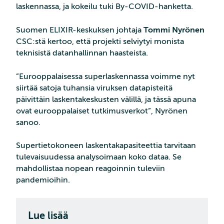
laskennassa, ja kokeilu tuki By-COVID-hanketta.
Suomen ELIXIR-keskuksen johtaja
Tommi Nyrönen
CSC:stä kertoo, että projekti selviytyi monista
teknisistä datanhallinnan haasteista.
”Eurooppalaisessa superlaskennassa voimme nyt
siirtää satoja tuhansia viruksen datapisteitä
päivittäin laskentakeskusten välillä, ja tässä apuna
ovat eurooppalaiset tutkimusverkot”, Nyrönen
sanoo.
Supertietokoneen laskentakapasiteettia tarvitaan
tulevaisuudessa analysoimaan koko dataa. Se
mahdollistaa nopean reagoinnin tuleviin
pandemioihin.
Lue lisää