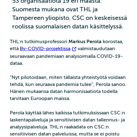
53 organisaatiota 19 eri maasta.
Suomesta mukana ovat THL ja
Tampereen yliopisto. CSC on keskeisessä
roolissa suomalaisen datan käsittelyssä.
THL:n tutkimusprofessori
Markus Perola
korostaa,
että
By-COVID-projektissa
valmistaudutaan
seuraavaan pandemiaan analysoimalla COVID-19-
dataa.
”Nyt pilotoidaan, miten tällaista yhteistyötä voidaan
tehdä, kun seuraava pandemia tulee”, Perola sanoo.
Hänen mukaansa datan harmonisaatiota todella
tarvitaan Euroopan maissa.
Perola käyttää lähes kaikissa tutkimuksissaan CSC:n
laskentapalveluja ja sensitiivisen datan tallennus- ja
analyysipalveluja. THL:n raakadata on CSC:n
sensitiivisen datan palveluissa, mutta se ei poistu