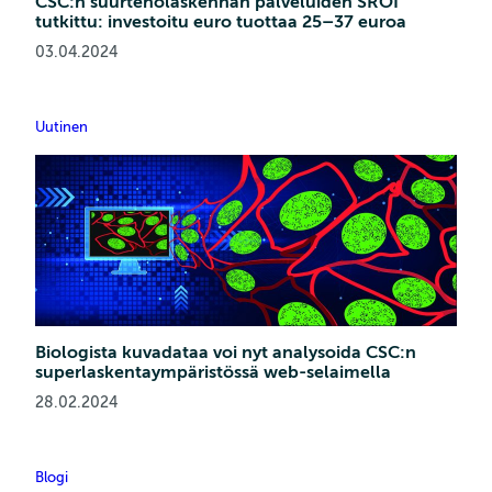
CSC:n suurteholaskennan palveluiden SROI
tutkittu: investoitu euro tuottaa 25–37 euroa
03.04.2024
Uutinen
Biologista kuvadataa voi nyt analysoida CSC:n
superlaskenta­ympäristössä web-selaimella
28.02.2024
Blogi