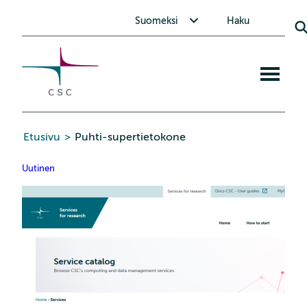
CSC
Siirry
Avaa alavalikko Suomeksi
Suomeksi
Haku
sisältöön
Avaa
mobiiliva
Etusivu
>
Puhti-supertietokone
Uutinen