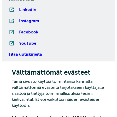
LinkedIn
Instagram
Facebook
YouTube
Tilaa uutiskirjeitä
Välttämättömät evästeet
Tämä sivusto käyttää toimintansa kannalta
välttämättömiä evästeitä tarjotakseen käyttäjälle
sisältöä ja tiettyjä toiminnallisuuksia (esim.
kielivalinta). Et voi vaikuttaa näiden evästeiden
käyttöön.
Copyright CSC – Tieteen tietotekniikan keskus Oy
Tietoturva
Tietosuoja
Evästeet ja kävijätilastointi