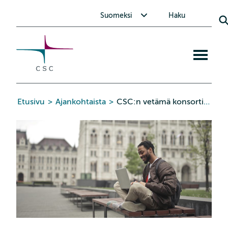
CSC
Siirry
Avaa alavalikko Suomeksi
Suomeksi
Haku
sisältöön
Avaa
mobiiliva
Etusivu
>
Ajankohtaista
>
CSC:n vetämä konsortio toimittaa yhteisen käyttöalustan EuroHPC JU:n supertietokoneille