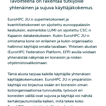
Tavoitteena on rakentaa tutkijoille
yhtenäinen ja sujuva käyttäjäkokemus.
EuroHPC JU:n supertietokoneet ja
kvanttitietokoneet on sijoitettu eurooppalaisiin
keskuksiin, esimerkiksi LUMI on sijoitettu CSC:n
Kajaanin datakeskukseen. Kukin EuroHPC JU:n
omistama kone on erilainen ja kukin organisaatio
hallinnoi käyttäjiä omalla tavallaan. Yhteisen alustan
(EuroHPC Federation Platform, EFP) avulla voidaan
yhtenäistää näkymää eri koneisiin ja niiden
ohjelmistovalikoimaan.
Tämä alusta tarjoaa kaikille käyttäjille yhtenäisen
käyttäjäkokemuksen. EuroHPC JU:n ympäristön
käyttäjä voi kirjautua sisään eri koneisiin oman
kotiorganisaationsa tunnuksilla, työvuot eri
koneiden välillä ovat sujuvia ja käyttäjä voi nähdä
kertakirjautumisella kaiken, mitä tekee koko