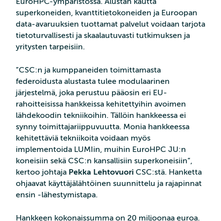
EuroHPC-ympäristössä. Alustan kautta
superkoneiden, kvanttitietokoneiden ja Euroopan
data-avaruuksien tuottamat palvelut voidaan tarjota
tietoturvallisesti ja skaalautuvasti tutkimuksen ja
yritysten tarpeisiin.
”CSC:n ja kumppaneiden toimittamasta
federoidusta alustasta tulee modulaarinen
järjestelmä, joka perustuu pääosin eri EU-
rahoitteisissa hankkeissa kehitettyihin avoimen
lähdekoodin tekniikoihin. Tällöin hankkeessa ei
synny toimittajariippuvuutta. Monia hankkeessa
kehitettäviä tekniikoita voidaan myös
implementoida LUMIin, muihin EuroHPC JU:n
koneisiin sekä CSC:n kansallisiin superkoneisiin”,
kertoo johtaja
Pekka Lehtovuori
CSC:stä. Hanketta
ohjaavat käyttäjälähtöinen suunnittelu ja rajapinnat
ensin -lähestymistapa.
Hankkeen kokonaissumma on 20 miljoonaa euroa.