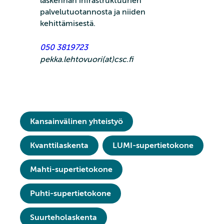
laskennan infrastruktuurien
palvelutuotannosta ja niiden
kehittämisestä.
050 3819723
pekka.lehtovuori(at)csc.fi
Kansainvälinen yhteistyö
Kvanttilaskenta
LUMI-supertietokone
Mahti-supertietokone
Puhti-supertietokone
Suurteholaskenta