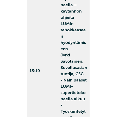
neella –
käytännön
ohjeita
LUMIn
tehokkaasee
n
hyödyntämis
een
Jyrki
Savolainen,
Sovellusasian
13:10
tuntija, CSC
• Näin pääset
LUMI-
supertietoko
neella alkuu
•
Työskentelyt