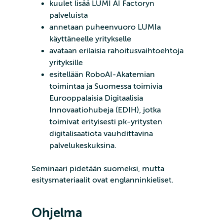
kuulet lisää LUMI AI Factoryn
palveluista
annetaan puheenvuoro LUMIa
käyttäneelle yritykselle
avataan erilaisia rahoitusvaihtoehtoja
yrityksille
esitellään RoboAI-Akatemian
toimintaa ja Suomessa toimivia
Eurooppalaisia Digitaalisia
Innovaatiohubeja (EDIH), jotka
toimivat erityisesti pk-yritysten
digitalisaatiota vauhdittavina
palvelukeskuksina.
Seminaari pidetään suomeksi, mutta
esitysmateriaalit ovat englanninkieliset.
Ohjelma