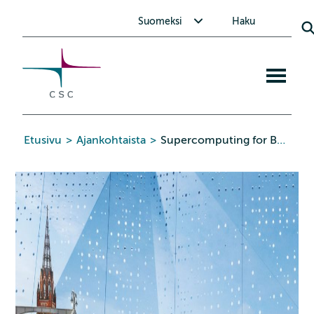
CSC
Siirry
Avaa alavalikko Suomeksi
Suomeksi
Haku
sisältöön
Avaa
mobiiliva
Etusivu
>
Ajankohtaista
>
Supercomputing for Business, Pori