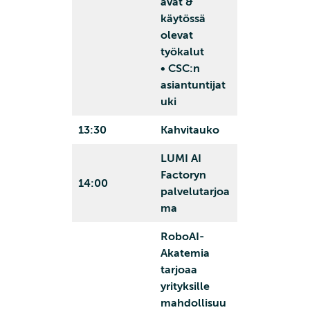
avat &
käytössä
olevat
työkalut
• CSC:n
asiantuntijat
uki
13:30
Kahvitauko
LUMI AI
Factoryn
14:00
palvelutarjoa
ma
RoboAI-
Akatemia
tarjoaa
yrityksille
mahdollisuu