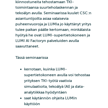
kiinnostuneita tehostamaan TKI-
toimintaansa suurteholaskennan ja
tekoälyn avulla. Seminaarissa kuulet CSC:n
asiantuntijoilta asiaa valaisevia
puheenvuoroja ja LUMIa jo käyttänyt yritys
tulee paikan päälle kertomaan, minkälaista
hyötyä he ovat LUMI-supertietokoneen ja
LUMI AI Factoryn palveluiden avulla
saavuttaneet.
Tässä seminaarissa
kerrotaan, kuinka LUMI-
supertietokoneen avulla voi tehostaa
yrityksen TKI-työtä vaativia
simulaatioita, tekoälyä (Al) ja data-
analytiikkaa hyödyntäen
saat käytännön ohjeita LUMIn
käyttöön