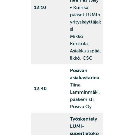
neen esittely
12:10
• Kuinka
pääset LUMIn
yrityskäyttäjäk
si
Mikko
Kerttula,
Asiakkuuspääl
likkö, CSC
Posivan
asiakastarina
Tiina
12:40
Lamminmäki,
pääkemisti,
Posiva Oy
Työskentely
LUMI-
supertietoko