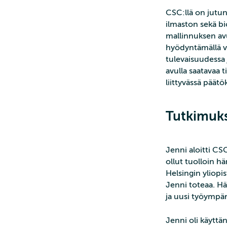
CSC:llä on jutun 
ilmaston sekä bi
mallinnuksen avul
hyödyntämällä vo
tulevaisuudessa j
avulla saatavaa 
liittyvässä päät
Tutkimuks
Jenni aloitti CS
ollut tuolloin h
Helsingin yliopis
Jenni toteaa. H
ja uusi työympär
Jenni oli käyttän