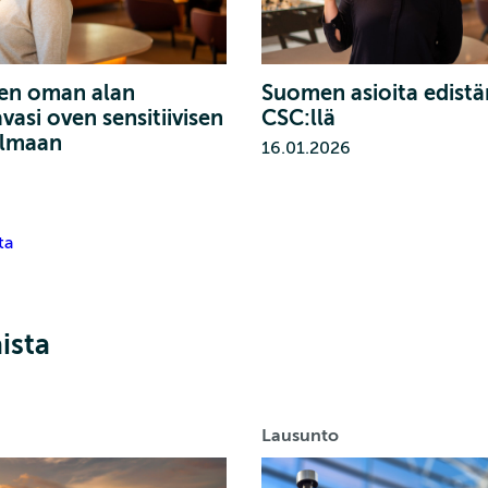
en oman alan
Suomen asioita edist
vasi oven sensitiivisen
CSC:llä
ilmaan
16.01.2026
ta
ista
Lausunto