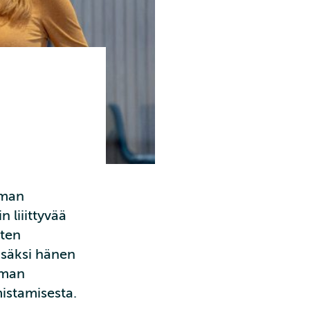
oman
 liiittyvää
sten
isäksi hänen
oman
istamisesta.