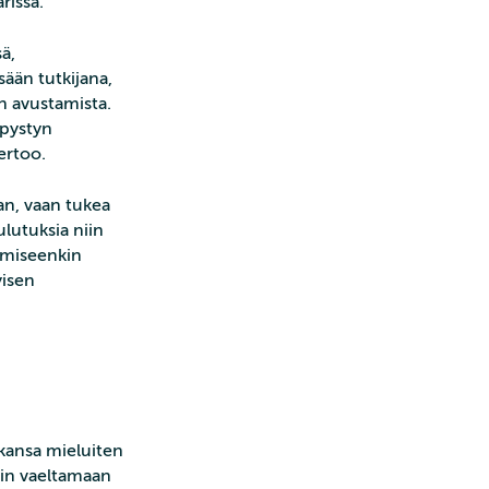
rissa.
ä,
sään tutkijana,
n avustamista.
 pystyn
ertoo.
an, vaan tukea
oulutuksia niin
tamiseenkin
yisen
ikansa mieluiten
iin vaeltamaan