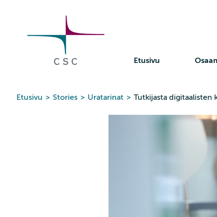
CSC
Siirry
sisältöön
Etusivu
Osaa
Etusivu
>
Stories
>
Uratarinat
>
Tutkijasta digitaalisten