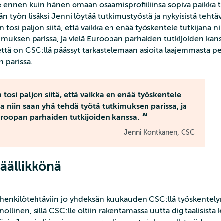
le ennen kuin hänen omaan osaamisprofiiliinsa sopiva paikka tu
vän työn lisäksi Jenni löytää tutkimustyöstä ja nykyisistä teht
än tosi paljon siitä, että vaikka en enää työskentele tutkijana n
imuksen parissa, ja vielä Euroopan parhaiden tutkijoiden kan
 että on CSC:llä päässyt tarkastelemaan asioita laajemmasta pe
 parissa.
tosi paljon siitä, että vaikka en enää työskentele
na niin saan yhä tehdä työtä tutkimuksen parissa, ja
uroopan parhaiden tutkijoiden kanssa.
Jenni Kontkanen, CSC
päällikkönä
ihenkilötehtäviin jo yhdeksän kuukauden CSC:llä työskentelyn
nollinen, sillä CSC:lle oltiin rakentamassa uutta digitaalisista 