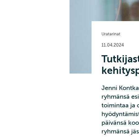
Uratarinat
11.04.2024
Tutkijas
kehitysp
Jenni Kontka
ryhmänsä esih
toimintaa ja
hyödyntämist
päivänsä koos
ryhmänsä jäs