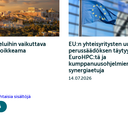
luihin vaikuttava
EU:n yhteisyritysten 
oikkeama
perussäädöksen täytyy
EuroHPC:tä ja
kumppanuusohjelmie
synergiaetuja
14.07.2026
taisia sisältöjä
ä