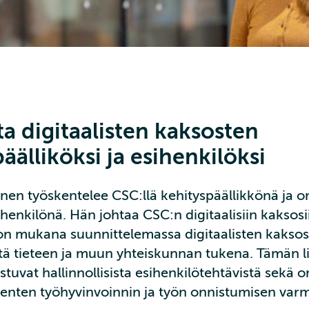
ta digitaalisten kaksosten
äälliköksi ja esihenkilöksi
nen työskentelee CSC:llä kehityspäällikkönä ja 
enkilönä. Hän johtaa CSC:n digitaalisiin kaksosiin
 on mukana suunnittelemassa digitaalisten kakso
ä tieteen ja muun yhteiskunnan tukena. Tämän l
tuvat hallinnollisista esihenkilötehtävistä sekä 
enten työhyvinvoinnin ja työn onnistumisen varm