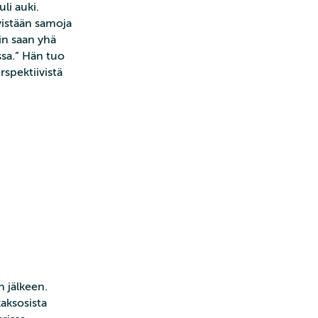
li auki.
ävistään samoja
iin saan yhä
ssa.” Hän tuo
rspektiivistä
 jälkeen.
kaksosista