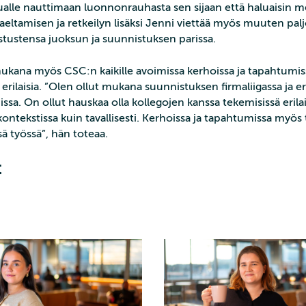
ualle nauttimaan luonnonrauhasta sen sijaan että haluaisin
Vaeltamisen ja retkeilyn lisäksi Jenni viettää myös muuten pal
tustensa juoksun ja suunnistuksen parissa.
ukana myös CSC:n kaikille avoimissa kerhoissa ja tapahtumiss
i erilaisia. ”Olen ollut mukana suunnistuksen firmaliigassa ja er
sa. On ollut hauskaa olla kollegojen kanssa tekemisissä erila
kontekstissa kuin tavallisesti. Kerhoissa ja tapahtumissa myös 
sä työssä”, hän toteaa.
t