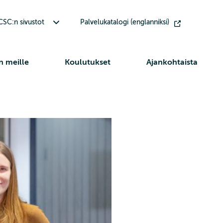
Avaa alavalikko Muut CSC:n sivustot
SC:n sivustot
Palvelukatalogi (englanniksi)
n meille
Koulutukset
Ajankohtaista