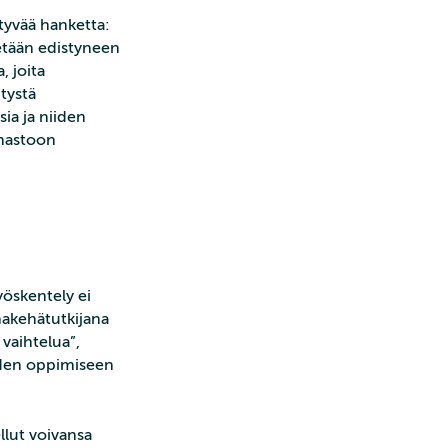
ittyvää hanketta:
tetään edistyneen
, joita
tystä
sia ja niiden
lmastoon
yöskentely ei
makehätutkijana
 vaihtelua”,
uden oppimiseen
llut voivansa