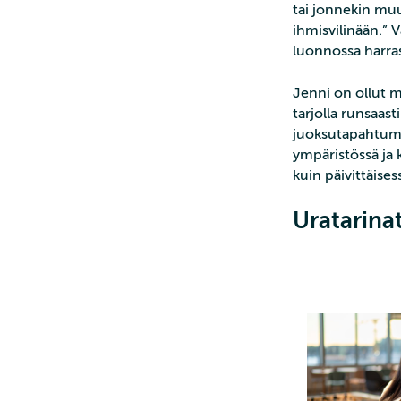
tai jonnekin mu
ihmisvilinään.” 
luonnossa harras
Jenni on ollut m
tarjolla runsaast
juoksutapahtumis
ympäristössä ja 
kuin päivittäises
Uratarina