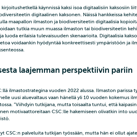
kirjoitushetkellä käynnissä kaksi isoa digitaalisiin kaksosiin li
odiversiteetin digitaalinen kaksonen. Näissä hankkeissa kehi
la maapallon ilmaston ja biodiversiteetin digitaalisia kopioita
idaan tutkia muun muassa ilmaston tai biodiversiteetin kehi
a luoda erilaisia tulevaisuuden skenaarioita. Digitaalisia kakso
tietoa voidaankin hyödyntää konkreettisesti ympäristöön ja i
öksenteossa.
esta laajemman perspektiivin pariin
C:llä ilmastostrategina vuoden 2022 alussa. Ilmaston parissa t
änelle uusi aluevaltaus vaan hänellä yli 10 vuoden kokemus il
tossa. ”Viihdyin tutkijana, mutta toisaalta tuntui, että kaipasin
änen motivaattoreitaan CSC:lle hakemiseen olivatkin into u
istö.
yt CSC:n palveluita tutkijan työssään, mutta hän ei ollut ajate