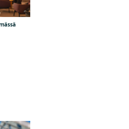
ämässä