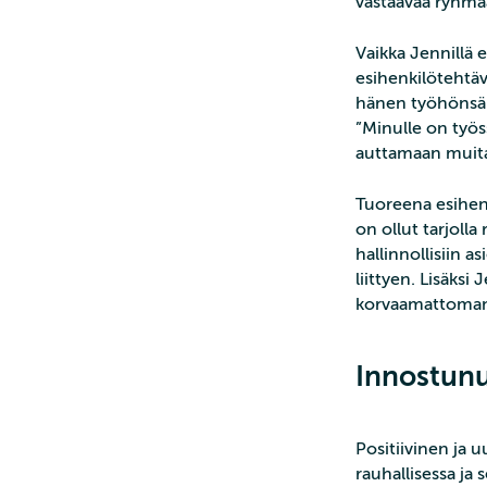
vastaavaa ryhmää
Vaikka Jennillä 
esihenkilötehtäv
hänen työhönsä 
”Minulle on työss
auttamaan muita.
Tuoreena esihenk
on ollut tarjolla 
hallinnollisiin 
liittyen. Lisäks
korvaamattoman
Innostunu
Positiivinen ja 
rauhallisessa j