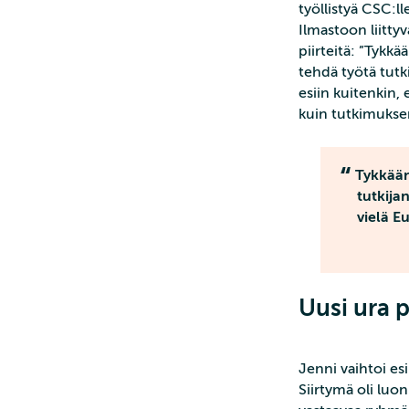
työllistyä CSC:l
Ilmastoon liitty
piirteitä: ”Tykkä
tehdä työtä tutk
esiin kuitenkin,
kuin tutkimuksen
Tykkään 
tutkija
vielä E
Uusi ura 
Jenni vaihtoi es
Siirtymä oli luon