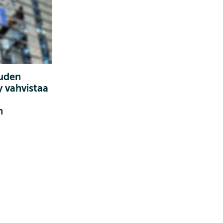
uuden
 vahvistaa
n