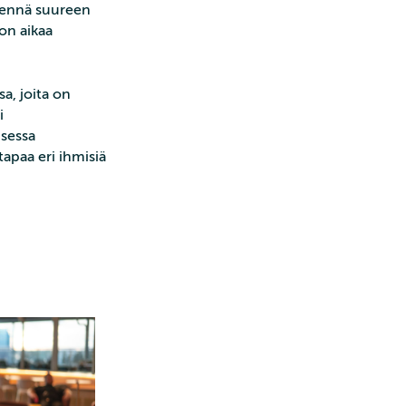
 mennä suureen
jon aikaa
a, joita on
i
isessa
tapaa eri ihmisiä