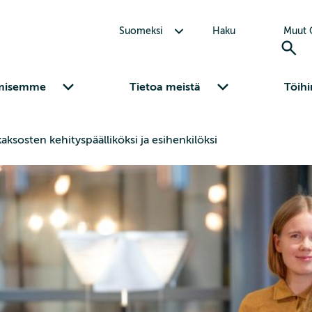
Avaa alavalikko Suomeksi
Suomeksi
Haku
Muut C
Avaa alavalikko Osaamisemme
Avaa alavalikko Tietoa meistä
misemme
Tietoa meistä
Töihi
 kaksosten kehityspäälliköksi ja esihenkilöksi