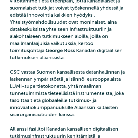
viitoitamme tietä eteenpäin, jotta kanadalaiset ja
suomalaiset tutkijat voivat työskennellä yhdessä ja
edistää innovointia kaikkien hyödyksi.
Yhteistyömahdollisuudet ovat moninaiset, aina
datakeskuksista yhteiseen infrastruktuuriin ja
alakohtaiseen tutkimukseen aloilla, joilla on
maailmanlaajuisia vaikutuksia, kertoo
toimitusjohtaja
George Ross
Kanadan digitaalisen
tutkimuksen allianssista.
CSC vastaa Suomen kansallisesta datanhallinnan ja
laskennan ympäristöstä ja isännöi eurooppalaista
LUMI-supertietokonetta, yhtä maailman
tunnetuimmista tieteellisistä instrumenteista, joka
tasoittaa tietä globaaleille tutkimus- ja
innovaatiokumppanuuksille Allianssin kaltaisten
sisarorganisaatioiden kanssa.
Allianssi fasilitoi Kanadan kansallisen digitaalisen
tutkimusinfrastruktuurin kehittämistä ja