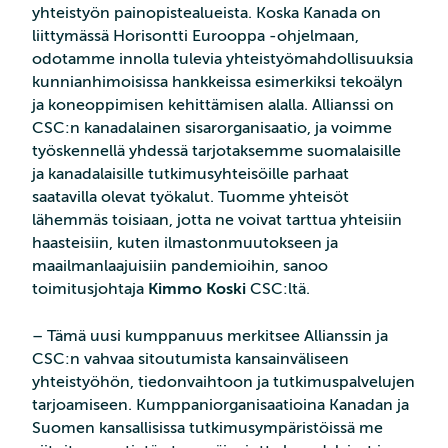
yhteistyön painopistealueista. Koska Kanada on
liittymässä Horisontti Eurooppa -ohjelmaan,
odotamme innolla tulevia yhteistyömahdollisuuksia
kunnianhimoisissa hankkeissa esimerkiksi tekoälyn
ja koneoppimisen kehittämisen alalla. Allianssi on
CSC:n kanadalainen sisarorganisaatio, ja voimme
työskennellä yhdessä tarjotaksemme suomalaisille
ja kanadalaisille tutkimusyhteisöille parhaat
saatavilla olevat työkalut. Tuomme yhteisöt
lähemmäs toisiaan, jotta ne voivat tarttua yhteisiin
haasteisiin, kuten ilmastonmuutokseen ja
maailmanlaajuisiin pandemioihin, sanoo
toimitusjohtaja
Kimmo Koski
CSC:ltä.
– Tämä uusi kumppanuus merkitsee Allianssin ja
CSC:n vahvaa sitoutumista kansainväliseen
yhteistyöhön, tiedonvaihtoon ja tutkimuspalvelujen
tarjoamiseen. Kumppaniorganisaatioina Kanadan ja
Suomen kansallisissa tutkimusympäristöissä me