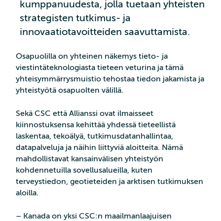
kumppanuudesta, jolla tuetaan yhteisten
strategisten tutkimus- ja
innovaatiotavoitteiden saavuttamista.
Osapuolilla on yhteinen näkemys tieto- ja
viestintäteknologiasta tieteen veturina ja tämä
yhteisymmärrysmuistio tehostaa tiedon jakamista ja
yhteistyötä osapuolten välillä.
Sekä CSC että Allianssi ovat ilmaisseet
kiinnostuksensa kehittää yhdessä tieteellistä
laskentaa, tekoälyä, tutkimusdatanhallintaa,
datapalveluja ja näihin liittyviä aloitteita. Nämä
mahdollistavat kansainvälisen yhteistyön
kohdennetuilla sovellusalueilla, kuten
terveystiedon, geotieteiden ja arktisen tutkimuksen
aloilla.
– Kanada on yksi CSC:n maailmanlaajuisen