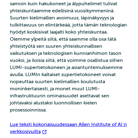
samoin kuin hakukoneet ja älypuhelimet tulivat
yhteiskuntaamme edellisinä vuosikymmeninä.
Suurten kielimallien avoimuus, läpinäkyvyys ja
tulkittavuus on elintärkeää, jotta tämän teknologian
hyödyt koskisivat laajalti koko yhteiskuntaa.
Olemme ylpeitä siitä, että saamme olla osa tätä
yhteistyötä sen suuren yhteiskunnallisen
vaikutuksen ja teknologisen kunnianhimon tason
vuoksi, ja iloisia siitä, että voimme osallistua siihen
LUMI-supertietokoneen ja asiantuntemuksemme
avulla. LUMIn kaltaiset supertietokoneet voivat
nopeuttaa suurten kielimallien koulutusta
moninkertaisesti, ja monet muut LUMI-
infrastruktuurin ominaisuudet asettavat sen
johtavaksi alustaksi luonnollisen kielen
prosessoinnissa.
Lue teksti kokonaisuudessaan Allen Institute of AI:n
verkkosivuilta