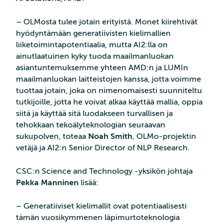
– OLMosta tulee jotain erityistä. Monet kiirehtivät
hyödyntämään generatiivisten kielimallien
liiketoimintapotentiaalia, mutta AI2:lla on
ainutlaatuinen kyky tuoda maailmanluokan
asiantuntemuksemme yhteen AMD:n ja LUMIn
maailmanluokan laitteistojen kanssa, jotta voimme
tuottaa jotain, joka on nimenomaisesti suunniteltu
tutkijoille, jotta he voivat alkaa käyttää mallia, oppia
siitä ja käyttää sitä luodakseen turvallisen ja
tehokkaan tekoälyteknologian seuraavan
sukupolven, toteaa
Noah Smith
, OLMo-projektin
vetäjä ja AI2:n Senior Director of NLP Research.
CSC:n Science and Technology -yksikön johtaja
Pekka Manninen
lisää:
– Generatiiviset kielimallit ovat potentiaalisesti
tämän vuosikymmenen läpimurtoteknologia