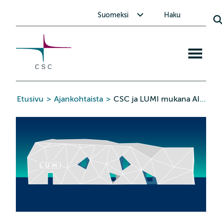
CSC
Siirry
Avaa alavalikko Suomeksi
Suomeksi
Haku
sisältöön
Avaa
mobiiliva
Etusivu
>
Ajankohtaista
>
CSC ja LUMI mukana AI2:n OLMo-kielimallin kehittämisessä