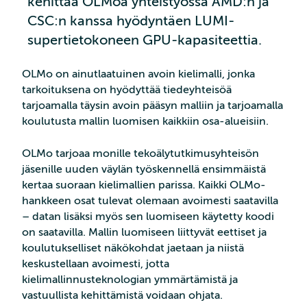
kehittää OLMoa yhteistyössä AMD:n ja
CSC:n kanssa hyödyntäen LUMI-
supertietokoneen GPU-kapasiteettia.
OLMo on ainutlaatuinen avoin kielimalli, jonka
tarkoituksena on hyödyttää tiedeyhteisöä
tarjoamalla täysin avoin pääsyn malliin ja tarjoamalla
koulutusta mallin luomisen kaikkiin osa-alueisiin.
OLMo tarjoaa monille tekoälytutkimusyhteisön
jäsenille uuden väylän työskennellä ensimmäistä
kertaa suoraan kielimallien parissa. Kaikki OLMo-
hankkeen osat tulevat olemaan avoimesti saatavilla
– datan lisäksi myös sen luomiseen käytetty koodi
on saatavilla. Mallin luomiseen liittyvät eettiset ja
koulutukselliset näkökohdat jaetaan ja niistä
keskustellaan avoimesti, jotta
kielimallinnusteknologian ymmärtämistä ja
vastuullista kehittämistä voidaan ohjata.