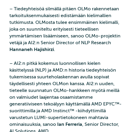
– Tiedeyhteisöä silmällä pitäen OLMo rakennetaan
tarkoituksenmukaisesti edistämään kielimallien
tutkimusta. OLMosta tulee ensimmäinen kielimalli,
joka on suunniteltu erityisesti tieteellisen
ymmärtämisen lisäämiseen, sanoo OLMo-projektin
vetäjä ja AI2:n Senior Director of NLP Research
Hannaneh Hajishirzi
.
– AI2:n pitkä kokemus luonnollisen kielen
käsittelyssä (NLP) ja AMD:n historia tiedeyhteisön
tukemisessa suurteholaskennan avulla sopivat
täydellisesti yhteen OLMon kanssa. AI2:n uuden,
tieteelle suunnatun OLMo-hankkeen myötä meillä
on valmiudet laajentaa osaamistamme
generatiiviseen tekoälyyn käyttämällä AMD EPYC™-
suorittimilla ja AMD Instinct™ -kiihdyttimillä
varustetun LUMI-supertietokoneen mahtavia
ominaisuuksia, sanoo
Ian Ferreria
, Senior Director,
AI Solutions, AMD.