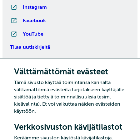
Instagram
Facebook
YouTube
Tilaa uutiskirjeitä
Välttämättömät evästeet
Tämä sivusto käyttää toimintansa kannalta
välttämättömiä evästeitä tarjotakseen käyttäjälle
sisältöä ja tiettyjä toiminnallisuuksia (esim.
kielivalinta). Et voi vaikuttaa näiden evästeiden
Copyright CSC – Tieteen tietotekniikan keskus Oy
käyttöön.
Tietoturva
Tietosuoja
Evästeet ja kävijätilastointi
Verkkosivuston kävijätilastot
Saavutettavuusseloste
Keräämme sivuston käytöstä kävijätilastoja.