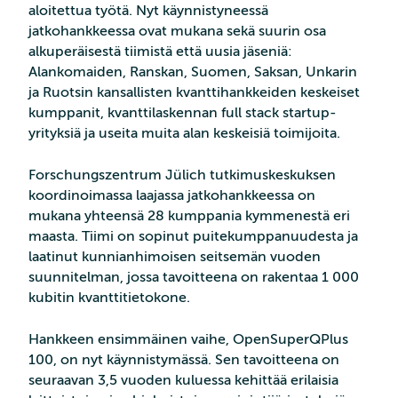
aloitettua työtä. Nyt käynnistyneessä
jatkohankkeessa ovat mukana sekä suurin osa
alkuperäisestä tiimistä että uusia jäseniä:
Alankomaiden, Ranskan, Suomen, Saksan, Unkarin
ja Ruotsin kansallisten kvanttihankkeiden keskeiset
kumppanit, kvanttilaskennan full stack startup-
yrityksiä ja useita muita alan keskeisiä toimijoita.
Forschungszentrum Jülich tutkimuskeskuksen
koordinoimassa laajassa jatkohankkeessa on
mukana yhteensä 28 kumppania kymmenestä eri
maasta. Tiimi on sopinut puitekumppanuudesta ja
laatinut kunnianhimoisen seitsemän vuoden
suunnitelman, jossa tavoitteena on rakentaa 1 000
kubitin kvanttitietokone.
Hankkeen ensimmäinen vaihe, OpenSuperQPlus
100, on nyt käynnistymässä. Sen tavoitteena on
seuraavan 3,5 vuoden kuluessa kehittää erilaisia