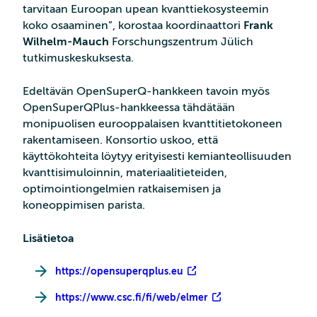
tarvitaan Euroopan upean kvanttiekosysteemin
koko osaaminen”, korostaa koordinaattori
Frank
Wilhelm-Mauch
Forschungszentrum Jülich
tutkimuskeskuksesta.
Edeltävän OpenSuperQ-hankkeen tavoin myös
OpenSuperQPlus-hankkeessa tähdätään
monipuolisen eurooppalaisen kvanttitietokoneen
rakentamiseen. Konsortio uskoo, että
käyttökohteita löytyy erityisesti kemianteollisuuden
kvanttisimuloinnin, materiaalitieteiden,
optimointiongelmien ratkaisemisen ja
koneoppimisen parista.
Lisätietoa
https://opensuperqplus.eu
https://www.csc.fi/fi/web/elmer