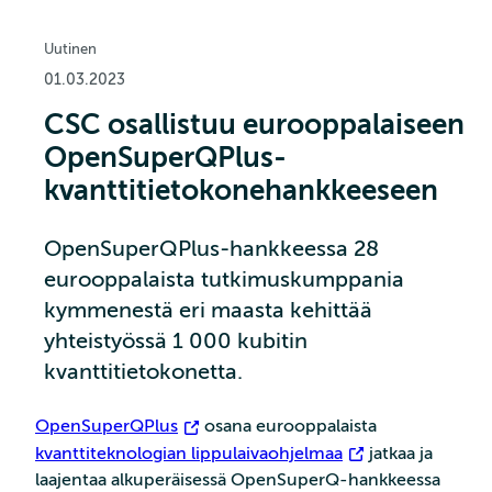
Uutinen
01.03.2023
CSC osallistuu eurooppalaiseen
OpenSuperQPlus-
kvanttitietokone­hankkeeseen
OpenSuperQPlus-hankkeessa 28
eurooppalaista tutkimuskumppania
kymmenestä eri maasta kehittää
yhteistyössä 1 000 kubitin
kvanttitietokonetta.
OpenSuperQPlus
osana eurooppalaista
kvanttiteknologian lippulaivaohjelmaa
jatkaa ja
laajentaa alkuperäisessä OpenSuperQ-hankkeessa