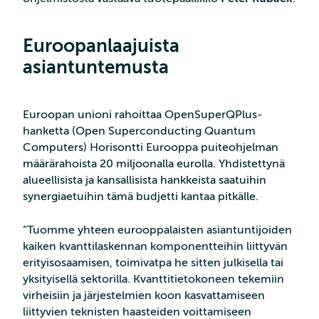
Euroopanlaajuista
asiantuntemusta
Euroopan unioni rahoittaa OpenSuperQPlus-
hanketta (Open Superconducting Quantum
Computers) Horisontti Eurooppa puiteohjelman
määrärahoista 20 miljoonalla eurolla. Yhdistettynä
alueellisista ja kansallisista hankkeista saatuihin
synergiaetuihin tämä budjetti kantaa pitkälle.
”Tuomme yhteen eurooppalaisten asiantuntijoiden
kaiken kvanttilaskennan komponentteihin liittyvän
erityisosaamisen, toimivatpa he sitten julkisella tai
yksityisellä sektorilla. Kvanttitietokoneen tekemiin
virheisiin ja järjestelmien koon kasvattamiseen
liittyvien teknisten haasteiden voittamiseen