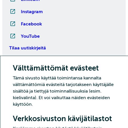
Instagram
Facebook
YouTube
Tilaa uutiskirjeitä
Välttämättömät evästeet
Tämä sivusto käyttää toimintansa kannalta
välttämättömiä evästeitä tarjotakseen käyttäjälle
sisältöä ja tiettyjä toiminnallisuuksia (esim.
kielivalinta). Et voi vaikuttaa näiden evästeiden
käyttöön.
Copyright CSC – Tieteen tietotekniikan keskus Oy
Tietoturva
Tietosuoja
Evästeet ja kävijätilastointi
Verkkosivuston kävijätilastot
Saavutettavuusseloste