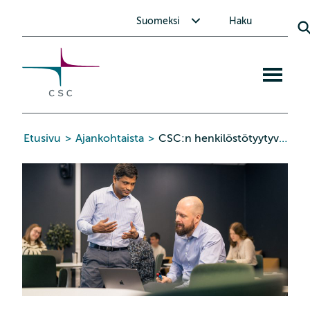
CSC
Siirry
Avaa alavalikko Suomeksi
Suomeksi
Haku
sisältöön
Avaa
mobiiliva
Etusivu
>
Ajankohtaista
>
CSC:n henkilöstötyytyväisyys hyvällä tasolla