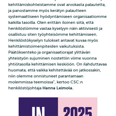
kehittämiskohteistamme ovat arvokasta palautetta,
ja panostamme myös kerätyn palautteen
systemaattiseen hyödyntämiseen organisaatiomme
kaikilla tasoilla. Olen erittäin iloinen siitä, että
henkilöstömme vastaa kyselyyn näin aktiivisesti ja
osallistuu siten työyhteisömme kehittämiseen.
Henkilöstökyselyn tulokset antavat kuvaa myös
kehittämistoimenpiteiden vaikutuksista.
Päätöksenteko ja organisaatiorajat ylittävän
yhteistyön sujuminen nostettiin viime vuonna
yhtiötasolla kehittämisen keskiöön. On ilahduttavaa
huomata, että vaikka kehitettävää on jatkossakin,
niin olemme onnistuneet parantamaan
molemmissa teemoissa”, kertoo CSC:n
henkilöstöjohtaja
Hanna Leimola.