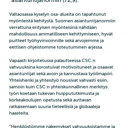
asiantuntijanormin (72,9).
Valtaosassa kyselyn osa-alueita on tapahtunut
myönteistä kehitystä. Suomen asiantuntijanormiin
verrattuna erityisen myönteisinä nähdään
mahdollisuus ammatilliseen kehittymiseen, hyvät
puitteet työhyvinvoinnille sekä arvojemme ja
eettisen ohjeistomme toteutuminen arjessa.
Vapaasti kirjoitetussa palautteessa CSC:n
vahvuuksina korostuivat motivoituneet ja osaavat
asiantuntijat sekä avoin ja kannustava työilmapiiri.
Yhteishenki ja yhteistyö nousivat vahvasti esiin,
samoin kuin CSC:n yhteiskunnallinen merkitys:
työn koetaan tukevan huippututkimusta ja
korkeakoulujen opetusta sekä auttavan
ratkaisemaan suuria tieteellisiä ja globaaleja
haasteita.
”Henkilöstömme näkemykset vahvuuksistamme ja