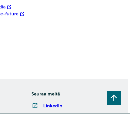
dia
e-future
Seuraa meitä
LinkedIn
Instagram