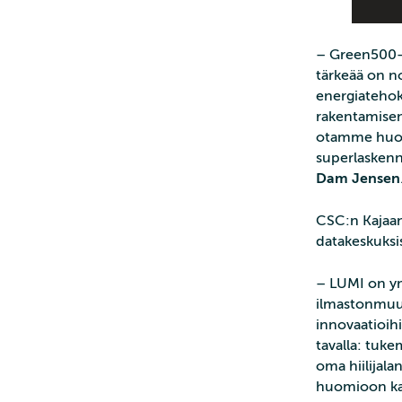
– Green500-l
tärkeää on no
energiatehok
rakentamisen
otamme huom
superlaskenn
Dam Jensen
CSC:n Kajaan
datakeskuksis
– LUMI on ym
ilmastonmuut
innovaatioihi
tavalla: tuke
oma hiilijala
huomioon kaik