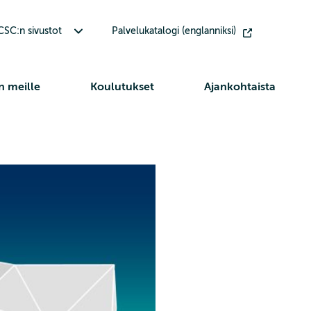
Avaa alavalikko Muut CSC:n sivustot
SC:n sivustot
Palvelukatalogi (englanniksi)
n meille
Koulutukset
Ajankohtaista