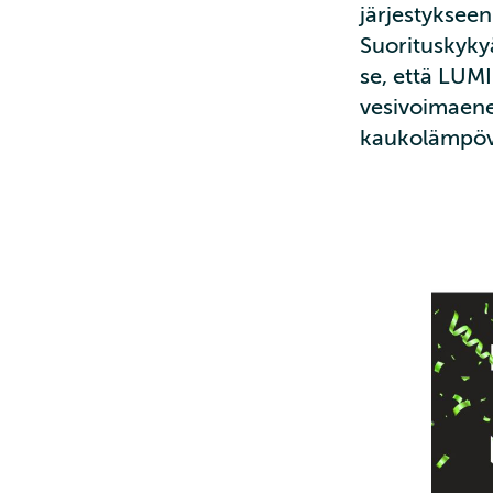
järjestyksee
Suorituskyky
se, että LUMI
vesivoimaene
kaukolämpöv