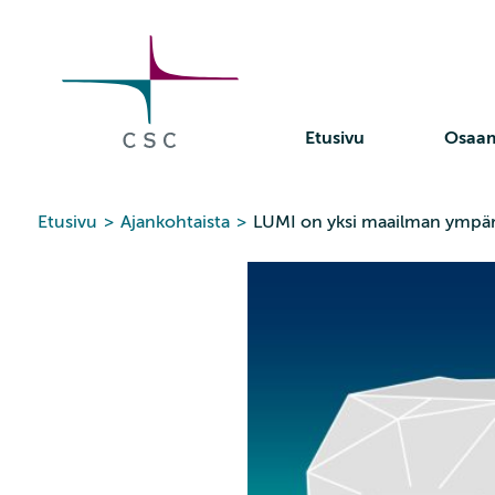
CSC
Siirry
sisältöön
Etusivu
Osaa
Etusivu
>
Ajankohtaista
>
LUMI on yksi maailman ympäri