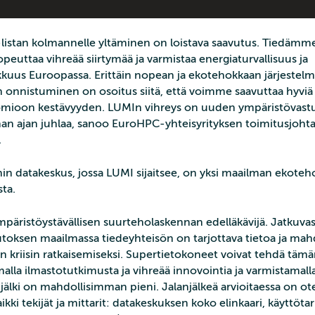
istan kolmannelle yltäminen on loistava saavutus. Tiedämm
peuttaa vihreää siirtymää ja varmistaa energiaturvallisuus ja
kuus Euroopassa. Erittäin nopean ja ekotehokkaan järjestel
 onnistuminen on osoitus siitä, että voimme saavuttaa hyviä 
ioon kestävyyden. LUMIn vihreys on uuden ympäristövastu
an ajan juhlaa, sanoo EuroHPC-yhteisyrityksen toimitusjoht
.
in datakeskus, jossa LUMI sijaitsee, on yksi maailman ekote
ta.
päristöystävällisen suurteholaskennan edelläkävijä. Jatkuvast
oksen maailmassa tiedeyhteisön on tarjottava tietoa ja mahd
n kriisin ratkaisemiseksi. Supertietokoneet voivat tehdä tämä
malla ilmastotutkimusta ja vihreää innovointia ja varmistamalla
njälki on mahdollisimman pieni. Jalanjälkeä arvioitaessa on ot
ki tekijät ja mittarit: datakeskuksen koko elinkaari, käyttötar