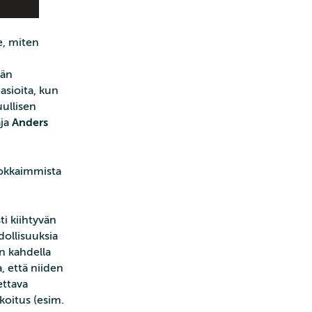
e, miten
män
asioita, kun
ullisen
aja
Anders
hokkaimmista
i kiihtyvän
ollisuuksia
n kahdella
, että niiden
ettava
koitus (esim.