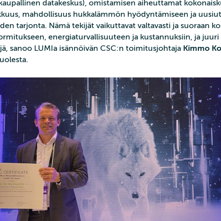
 kaupallinen datakeskus), omistamisen aiheuttamat kokonais
kkuus, mahdollisuus hukkalämmön hyödyntämiseen ja uusiu
den tarjonta. Nämä tekijät vaikuttavat valtavasti ja suoraan 
rmitukseen, energiaturvallisuuteen ja kustannuksiin, ja juuri
ijä, sanoo LUMIa isännöivän CSC:n toimitusjohtaja
Kimmo Ko
uolesta.