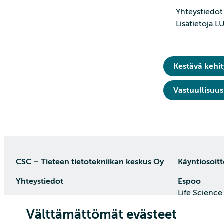
Yhteystiedot 
Lisätietoja 
Kestävä kehit
Vastuullisuus
CSC – Tieteen tietotekniikan keskus Oy
Käyntiosoitt
Yhteystiedot
Espoo
Life Science
PL 405, 02101 Espoo
Keilaranta 1
Välttämättömät evästeet
puh. (09) 457 2001 (vaihde)
Saapumisoh