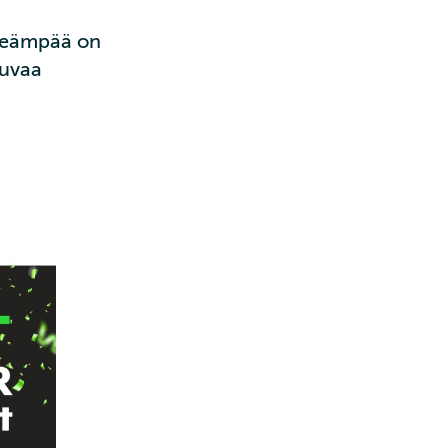
rkeämpää on
tuvaa