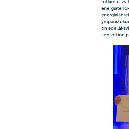
tutkimus vs.
energiateho
energialähtei
ympäristökuo
on edelläkäv
konsortion p