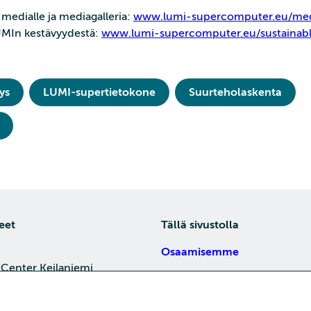
medialle ja mediagalleria:
www.lumi-supercomputer.eu/me
LUMIn kestävyydestä:
www.lumi-supercomputer.eu/sustainabl
ys
LUMI-supertietokone
Suurteholaskenta
eet
Tällä sivustolla
Osaamisemme
 Center Keilaniemi,
Tietoa meistä
4, 02150 Espoo
Töihin meille
je