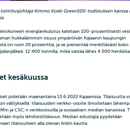
toimitusjohtaja Kimmo Koski Green500-todistuksen kanssa 
sa.
etokoneen energiankulutus katetaan 100-prosenttisesti vesi
aman hukkalämmön osuus ympäröivän Kajaanin kaupungin
ä on noin 20 prosenttia, ja se pienentää merkittävästi kok
lijalanjälkeä: 12 400 tonnilla, mikä vastaa lähes 4 000 henkilö
set kesäkuussa
set pidetään maanantaina 13.6.2022 Kajaanissa. Tilaisuutta v
on välityksellä: tilaisuuden verkko-osoite ilmoitetaan lähem
UMIn ja CSC:n verkkosivuilla ja sosiaalisen median kanavissa. 
stetään myös lehdistötilaisuus. Median edustajia pyydetään
aan tilaisuuteen alla olevan linkin kautta.