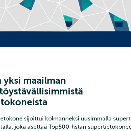
 yksi maailman
töystävällisimmistä
etokoneista
etokone sijoittui kolmanneksi uusimmalla super
talla, joka asettaa Top500-listan supertietokone