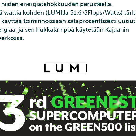
n niiden energiatehokkuuden perusteella.
ä wattia kohden (LUMIlla 51.6 GFlops/Watts) tä
 käyttää toiminnoissaan sataprosenttisesti uusiu
rgiaa, ja sen hukkalämpöä käytetään Kajaanin
erkossa.