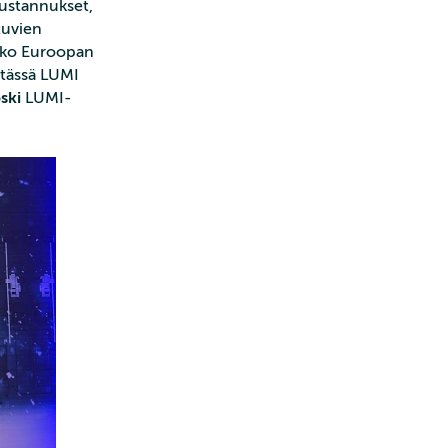
kustannukset,
tuvien
koko Euroopan
 tässä LUMI
ski
LUMI-