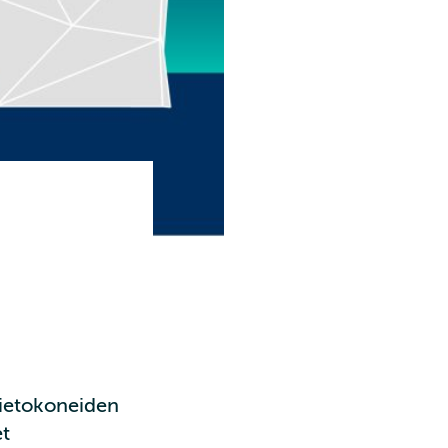
tietokoneiden
et