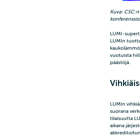
Kuva: CSC:n 
konferenssis
LUMI-superti
LUMIn tuott
kaukolämmöst
vuotuista hii
päästöjä.
Vihkiäi
LUMIn vihkiäi
suorana verk
tilaisuutta L
aikana järje
akkreditoitum