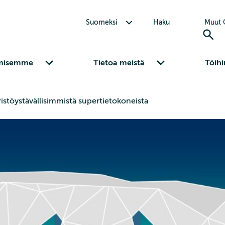
Avaa alavalikko Suomeksi
Suomeksi
Haku
Muut C
Avaa alavalikko Osaamisemme
Avaa alavalikko Tietoa meistä
misemme
Tietoa meistä
Töihi
stöystävällisimmistä supertietokoneista