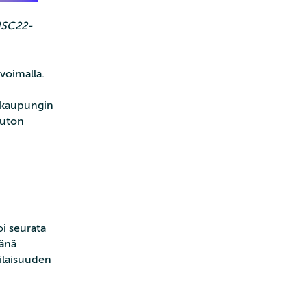
ISC22-
voimalla.
o kaupungin
auton
oi seurata
pänä
Tilaisuuden