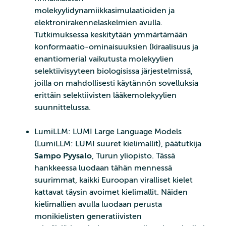
molekyylidynamiikkasimulaatioiden ja
elektronirakennelaskelmien avulla.
Tutkimuksessa keskitytään ymmärtämään
konformaatio-ominaisuuksien (kiraalisuus ja
enantiomeria) vaikutusta molekyylien
selektiivisyyteen biologisissa järjestelmissä,
joilla on mahdollisesti käytännön sovelluksia
erittäin selektiivisten lääkemolekyylien
suunnittelussa.
LumiLLM: LUMI Large Language Models
(LumiLLM: LUMI suuret kielimallit), päätutkija
Sampo Pyysalo
, Turun yliopisto. Tässä
hankkeessa luodaan tähän mennessä
suurimmat, kaikki Euroopan viralliset kielet
kattavat täysin avoimet kielimallit. Näiden
kielimallien avulla luodaan perusta
monikielisten generatiivisten