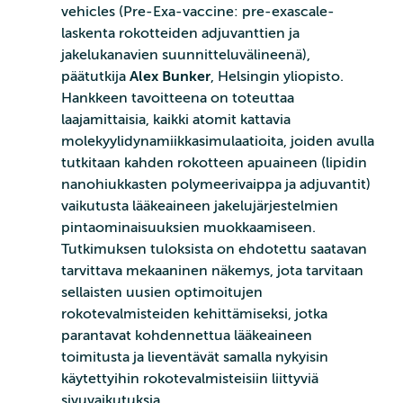
vehicles (Pre-Exa-vaccine: pre-exascale-
laskenta rokotteiden adjuvanttien ja
jakelukanavien suunnitteluvälineenä),
päätutkija
Alex Bunker
, Helsingin yliopisto.
Hankkeen tavoitteena on toteuttaa
laajamittaisia, kaikki atomit kattavia
molekyylidynamiikkasimulaatioita, joiden avulla
tutkitaan kahden rokotteen apuaineen (lipidin
nanohiukkasten polymeerivaippa ja adjuvantit)
vaikutusta lääkeaineen jakelujärjestelmien
pintaominaisuuksien muokkaamiseen.
Tutkimuksen tuloksista on ehdotettu saatavan
tarvittava mekaaninen näkemys, jota tarvitaan
sellaisten uusien optimoitujen
rokotevalmisteiden kehittämiseksi, jotka
parantavat kohdennettua lääkeaineen
toimitusta ja lieventävät samalla nykyisin
käytettyihin rokotevalmisteisiin liittyviä
sivuvaikutuksia.