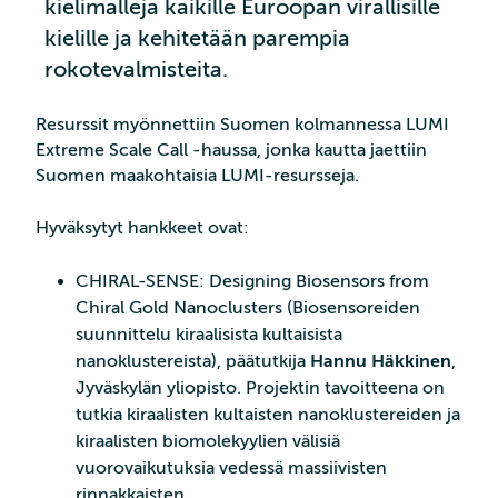
kielimalleja kaikille Euroopan virallisille
kielille ja kehitetään parempia
rokotevalmisteita.
Resurssit myönnettiin Suomen kolmannessa LUMI
Extreme Scale Call -haussa, jonka kautta jaettiin
Suomen maakohtaisia LUMI-resursseja.
Hyväksytyt hankkeet ovat:
CHIRAL-SENSE: Designing Biosensors from
Chiral Gold Nanoclusters (Biosensoreiden
suunnittelu kiraalisista kultaisista
nanoklustereista), päätutkija
Hannu Häkkinen
,
Jyväskylän yliopisto. Projektin tavoitteena on
tutkia kiraalisten kultaisten nanoklustereiden ja
kiraalisten biomolekyylien välisiä
vuorovaikutuksia vedessä massiivisten
rinnakkaisten