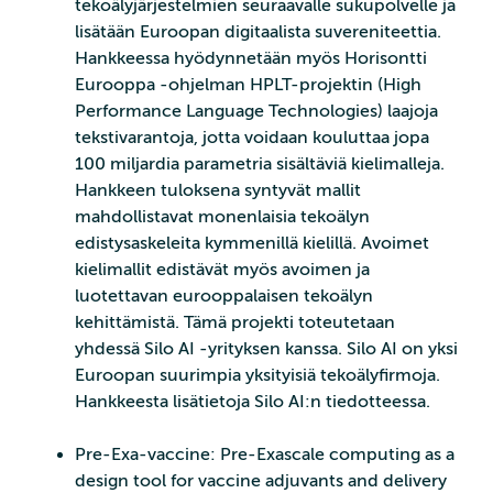
tekoälyjärjestelmien seuraavalle sukupolvelle ja
lisätään Euroopan digitaalista suvereniteettia.
Hankkeessa hyödynnetään myös Horisontti
Eurooppa -ohjelman HPLT-projektin (High
Performance Language Technologies) laajoja
tekstivarantoja, jotta voidaan kouluttaa jopa
100 miljardia parametria sisältäviä kielimalleja.
Hankkeen tuloksena syntyvät mallit
mahdollistavat monenlaisia tekoälyn
edistysaskeleita kymmenillä kielillä. Avoimet
kielimallit edistävät myös avoimen ja
luotettavan eurooppalaisen tekoälyn
kehittämistä. Tämä projekti toteutetaan
yhdessä Silo AI -yrityksen kanssa. Silo AI on yksi
Euroopan suurimpia yksityisiä tekoälyfirmoja.
Hankkeesta lisätietoja Silo AI:n tiedotteessa.
Pre-Exa-vaccine: Pre-Exascale computing as a
design tool for vaccine adjuvants and delivery