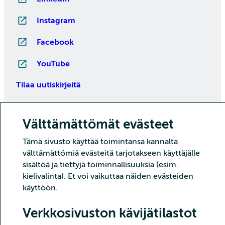
Instagram
Facebook
YouTube
Tilaa uutiskirjeitä
Välttämättömät evästeet
Tämä sivusto käyttää toimintansa kannalta
välttämättömiä evästeitä tarjotakseen käyttäjälle
sisältöä ja tiettyjä toiminnallisuuksia (esim.
kielivalinta). Et voi vaikuttaa näiden evästeiden
Copyright CSC – Tieteen tietotekniikan keskus Oy
käyttöön.
Tietoturva
Tietosuoja
Evästeet ja kävijätilastointi
Verkkosivuston kävijätilastot
Saavutettavuusseloste