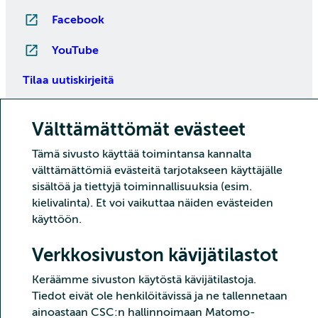
Facebook
YouTube
Tilaa uutiskirjeitä
Välttämättömät evästeet
Tämä sivusto käyttää toimintansa kannalta
välttämättömiä evästeitä tarjotakseen käyttäjälle
sisältöä ja tiettyjä toiminnallisuuksia (esim.
kielivalinta). Et voi vaikuttaa näiden evästeiden
käyttöön.
Copyright CSC – Tieteen tietotekniikan keskus Oy
Tietoturva
Tietosuoja
Evästeet ja kävijätilastointi
Verkkosivuston kävijätilastot
Saavutettavuusseloste
Keräämme sivuston käytöstä kävijätilastoja.
Tiedot eivät ole henkilöitävissä ja ne tallennetaan
ainoastaan CSC:n hallinnoimaan Matomo-