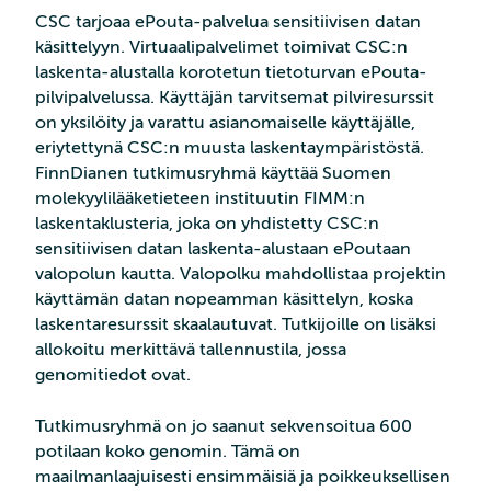
CSC tarjoaa ePouta-palvelua sensitiivisen datan
käsittelyyn. Virtuaalipalvelimet toimivat CSC:n
laskenta-alustalla korotetun tietoturvan ePouta-
pilvipalvelussa. Käyttäjän tarvitsemat pilviresurssit
on yksilöity ja varattu asianomaiselle käyttäjälle,
eriytettynä CSC:n muusta laskentaympäristöstä.
FinnDianen tutkimusryhmä käyttää Suomen
molekyylilääketieteen instituutin FIMM:n
laskentaklusteria, joka on yhdistetty CSC:n
sensitiivisen datan laskenta-alustaan ePoutaan
valopolun kautta. Valopolku mahdollistaa projektin
käyttämän datan nopeamman käsittelyn, koska
laskentaresurssit skaalautuvat. Tutkijoille on lisäksi
allokoitu merkittävä tallennustila, jossa
genomitiedot ovat.
Tutkimusryhmä on jo saanut sekvensoitua 600
potilaan koko genomin. Tämä on
maailmanlaajuisesti ensimmäisiä ja poikkeuksellisen