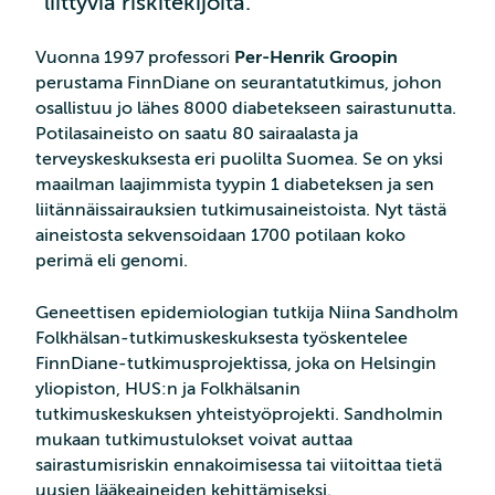
liittyviä riskitekijöitä.
Vuonna 1997 professori
Per-Henrik Groopin
perustama FinnDiane on seurantatutkimus, johon
osallistuu jo lähes 8000 diabetekseen sairastunutta.
Potilasaineisto on saatu 80 sairaalasta ja
terveyskeskuksesta eri puolilta Suomea. Se on yksi
maailman laajimmista tyypin 1 diabeteksen ja sen
liitännäissairauksien tutkimusaineistoista. Nyt tästä
aineistosta sekvensoidaan 1700 potilaan koko
perimä eli genomi.
Geneettisen epidemiologian tutkija Niina Sandholm
Folkhälsan-tutkimuskeskuksesta työskentelee
FinnDiane-tutkimusprojektissa, joka on Helsingin
yliopiston, HUS:n ja Folkhälsanin
tutkimuskeskuksen yhteistyöprojekti. Sandholmin
mukaan tutkimustulokset voivat auttaa
sairastumisriskin ennakoimisessa tai viitoittaa tietä
uusien lääkeaineiden kehittämiseksi.