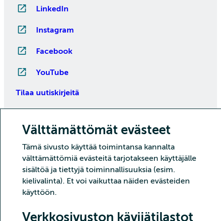
LinkedIn
Instagram
Facebook
YouTube
Tilaa uutiskirjeitä
Välttämättömät evästeet
Tämä sivusto käyttää toimintansa kannalta
välttämättömiä evästeitä tarjotakseen käyttäjälle
sisältöä ja tiettyjä toiminnallisuuksia (esim.
kielivalinta). Et voi vaikuttaa näiden evästeiden
Copyright CSC – Tieteen tietotekniikan keskus Oy
käyttöön.
Tietoturva
Tietosuoja
Evästeet ja kävijätilastointi
Verkkosivuston kävijätilastot