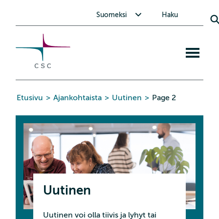
CSC
Siirry
Avaa alavalikko Suomeksi
Suomeksi
Haku
sisältöön
Avaa
mobiiliva
Etusivu
>
Ajankohtaista
>
Uutinen
>
Page 2
Uutinen
Uutinen voi olla tiivis ja lyhyt tai