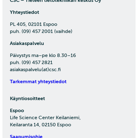
CSC – Tieteen tietotekniikan keskus Oy
Yhteystiedot
PL 405, 02101 Espoo
puh. (09) 457 2001 (vaihde)
Asiakaspalvelu
Päivystys ma–pe klo 8.30–16
puh. (09) 457 2821
asiakaspalvelu(at)csc.fi
Tarkemmat yhteystiedot
Käyntiosoitteet
Espoo
Life Science Center Keilaniemi,
Keilaranta 14, 02150 Espoo
Saapumisohje