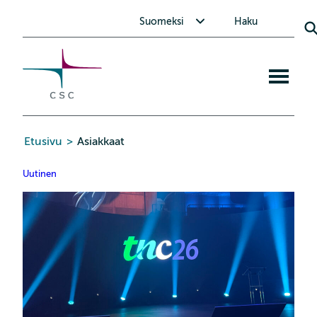
CSC
Siirry
Avaa alavalikko Suomeksi
Suomeksi
Haku
sisältöön
Avaa
mobiiliva
Etusivu
>
Asiakkaat
Uutinen