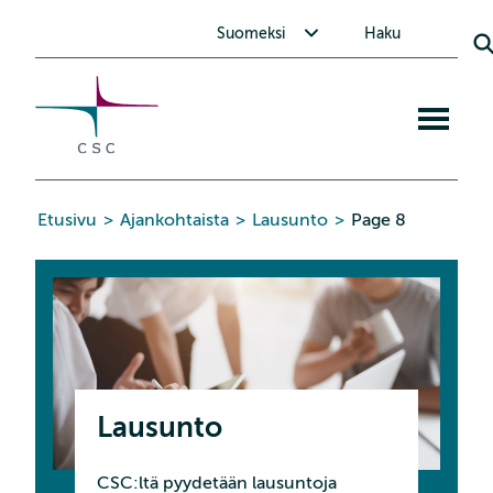
CSC
Siirry
Avaa alavalikko Suomeksi
Suomeksi
Haku
sisältöön
Avaa
mobiiliva
Etusivu
>
Ajankohtaista
>
Lausunto
>
Page 8
Lausunto
CSC:ltä pyydetään lausuntoja