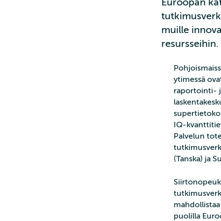
Euroopan katt
tutkimusverkoi
muille innov
resursseihin.
Pohjoismaiss
ytimessä ovat
raportointi- 
laskentakesk
supertietok
IQ-kvanttiti
Palvelun tot
tutkimusverk
(Tanska) ja S
Siirtonopeuk
tutkimusverk
mahdollistaa 
puolilla Euro