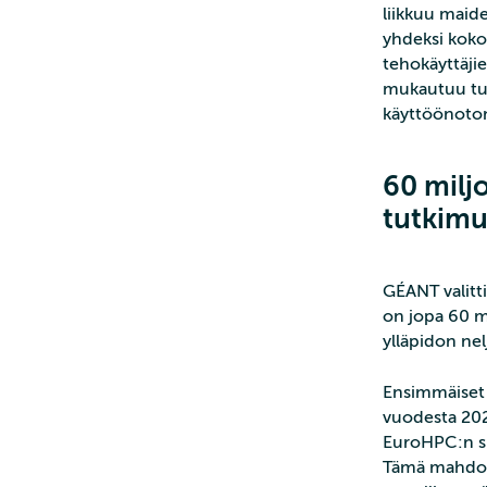
liikkuu maide
yhdeksi kokon
tehokäyttäjie
mukautuu tul
käyttöönoto
60 milj
tutkimu
GÉANT valitt
on jopa 60 m
ylläpidon nel
Ensimmäiset a
vuodesta 202
EuroHPC:n sup
Tämä mahdolli