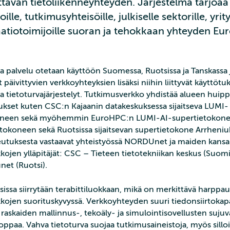
avan tietoliikenneyhteyden. Järjestelmä tarjoaa k
lle, tutkimusyhteisöille, julkiselle sektorille, yrity
aatiotoimijoille suoran ja tehokkaan yhteyden E
a palvelu otetaan käyttöön Suomessa, Ruotsissa ja Tanskassa 
 päivittyvien verkkoyhteyksien lisäksi niihin liittyvät käyttötuk
ja tietoturvajärjestelyt. Tutkimusverkko yhdistää alueen huip
ukset kuten CSC:n Kajaanin datakeskuksessa sijaitseva LUMI-
oneen sekä myöhemmin EuroHPC:n LUMI-AI-supertietokone
etokoneen sekä Ruotsissa sijaitsevan supertietokone Arrheniu
eutuksesta vastaavat yhteistyössä NORDUnet ja maiden kansal
kojen ylläpitäjät: CSC – Tieteen tietotekniikan keskus (Suomi
unet (Ruotsi).
sissa siirrytään terabittiluokkaan, mikä on merkittävä harpp
kojen suorituskyvyssä. Verkkoyhteyden suuri tiedonsiirtokapa
raskaiden mallinnus-, tekoäly- ja simulointisovellusten sujuv
oppaa. Vahva tietoturva suojaa tutkimusaineistoja, myös sillo