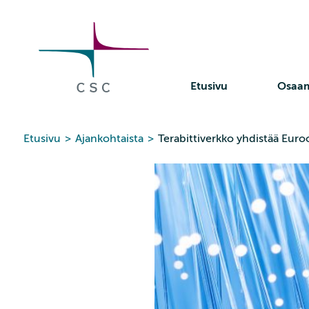
CSC
Siirry
sisältöön
Etusivu
Osaa
Etusivu
>
Ajankohtaista
>
Terabittiverkko yhdistää Eur