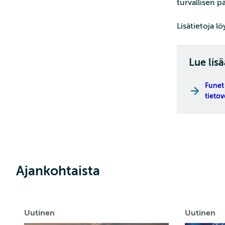
turvallisen 
Lisätietoja l
Lue lisä
Funet
tieto
Ajankohtaista
Uutinen
Uutinen