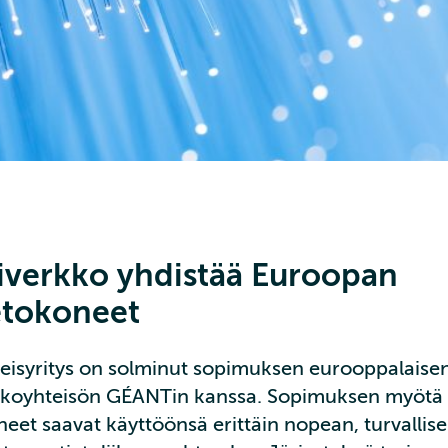
tiverkko yhdistää Euroopan
etokoneet
isyritys on solminut sopimuksen eurooppalaise
kkoyhteisön GÉANTin kanssa. Sopimuksen myötä
eet saavat käyttöönsä erittäin nopean, turvallis