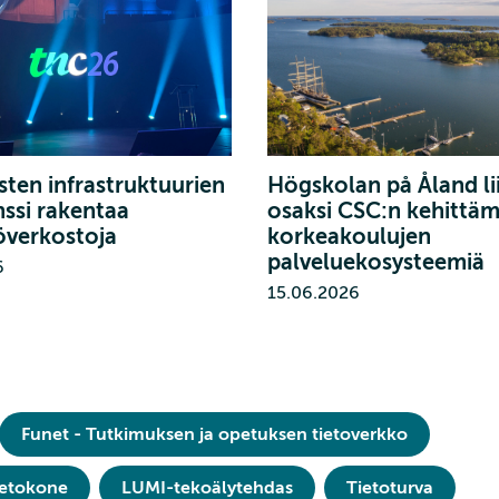
isten infrastruktuurien
Högskolan på Åland li
ssi rakentaa
osaksi CSC:n kehittä
överkostoja
korkeakoulujen
palveluekosysteemiä
6
15.06.2026
Funet - Tutkimuksen ja opetuksen tietoverkko
ietokone
LUMI-tekoälytehdas
Tietoturva