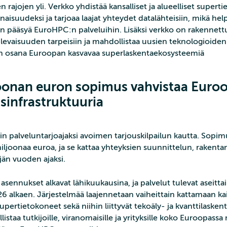
n rajojen yli. Verkko yhdistää kansalliset ja alueelliset supert
aisuudeksi ja tarjoaa laajat yhteydet datalähteisiin, mikä hel
n pääsyä EuroHPC:n palveluihin. Lisäksi verkko on rakennettu 
evaisuuden tarpeisiin ja mahdollistaa uusien teknologioiden
n osana Euroopan kasvavaa superlaskentaekosysteemiä
oonan euron sopimus vahvistaa Euro
sinfrastruktuuria
iin palveluntarjoajaksi avoimen tarjouskilpailun kautta. Sopi
iljoonaa euroa, ja se kattaa yhteyksien suunnittelun, rakenta
jän vuoden ajaksi.
sennukset alkavat lähikuukausina, ja palvelut tulevat aseitta
6 alkaen. Järjestelmää laajennetaan vaiheittain kattamaan kai
ertietokoneet sekä niihin liittyvät tekoäly- ja kvanttilasken
staa tutkijoille, viranomaisille ja yrityksille koko Euroopassa