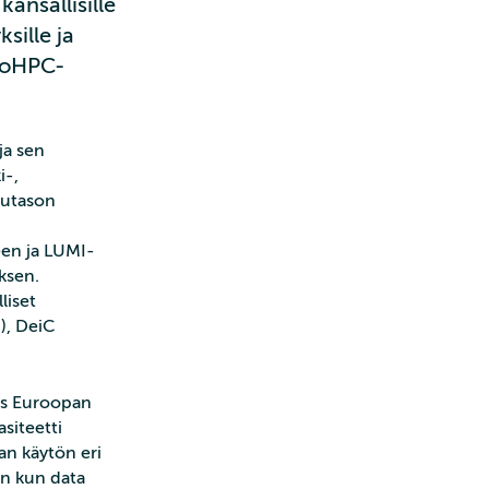
ansallisille
ksille ja
uroHPC-
ja sen
i-,
putason
en ja LUMI-
ksen.
liset
), DeiC
aus Euroopan
siteetti
an käytön eri
in kun data