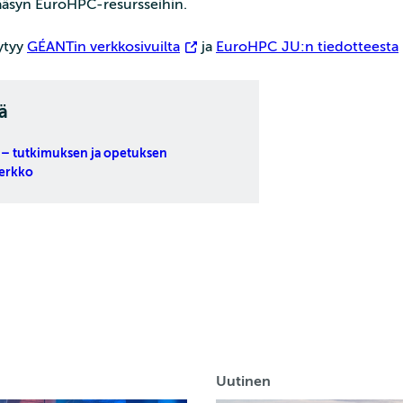
pääsyn EuroHPC-resursseihin.
öytyy
GÉANTin verkkosivuilta
ja
EuroHPC JU:n tiedotteesta
ä
 – tutkimuksen ja opetuksen
verkko
Uutinen