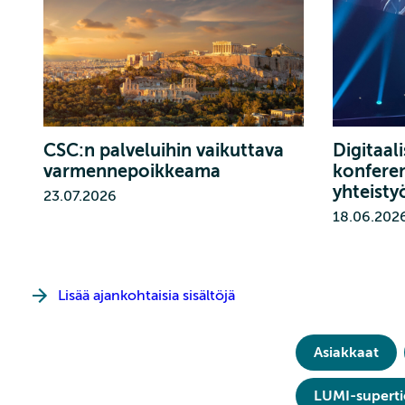
CSC:n palveluihin vaikuttava
Digitaal
varmennepoikkeama
konferen
yhteisty
23.07.2026
18.06.202
Lisää ajankohtaisia sisältöjä
Asiakkaat
LUMI-supert