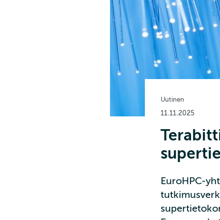
Uutinen
11.11.2025
Terabit
superti
EuroHPC-yhte
tutkimusver
supertietokon