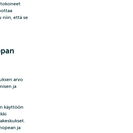
ietokoneet
pottaa
niin, että se
opan
muksen arvo
misen ja
in käyttöön
kki
takeskukset.
 nopean ja