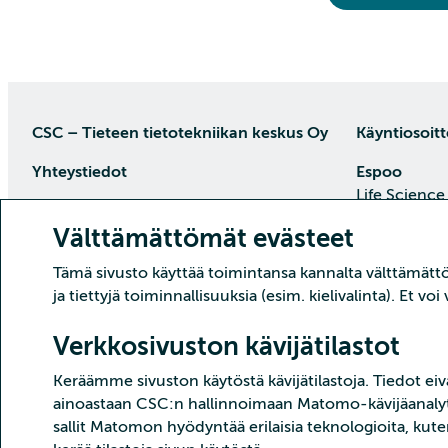
CSC – Tieteen tietotekniikan keskus Oy
Käyntiosoitt
Yhteystiedot
Espoo
Life Science
PL 405, 02101 Espoo
Keilaranta 1
Välttämättömät evästeet
puh. (09) 457 2001 (vaihde)
Saapumisoh
Tämä sivusto käyttää toimintansa kannalta välttämättöm
Asiakaspalvelu
ja tiettyjä toiminnallisuuksia (esim. kielivalinta). Et v
Datakeskus 
Päivystys ma–pe klo 8.30–16
Tehdaskatu 
puh. (09) 457 2821
Verkkosivuston kävijätilastot
87100 Kajaa
asiakaspalvelu(at)csc.fi
Keräämme sivuston käytöstä kävijätilastoja. Tiedot eivä
Saapumisoh
Tarkemmat yhteystiedot
ainoastaan CSC:n hallinnoimaan Matomo-kävijäanalyti
sallit Matomon hyödyntää erilaisia teknologioita, kute