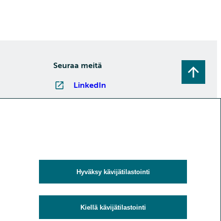
Seuraa meitä
LinkedIn
Instagram
Facebook
YouTube
Tilaa uutiskirjeitä
Hyväksy kävijätilastointi
Kiellä kävijätilastointi