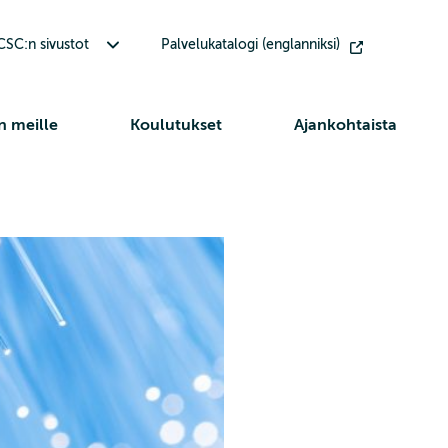
Avaa alavalikko Muut CSC:n sivustot
SC:n sivustot
Palvelukatalogi (englanniksi)
n meille
Koulutukset
Ajankohtaista