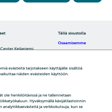
eet
Tällä sivustolla
Osaamisemme
 Center Keilaniemi,
Tietoa meistä
4, 02150 Espoo
Töihin meille
je
iä evästeitä tarjotakseen käyttäjälle sisältöä
Koulutukset
oi vaikuttaa näiden evästeiden käyttöön.
Kajaani
15 P21,
Ajankohtaista
ni
t ole henkilöitävissä ja ne tallennetaan
je
ikkatyökaluun. Hyväksymällä kävijätilastoinnin
n analytiikkaevästeitä ja verkkokutsuja, kun se