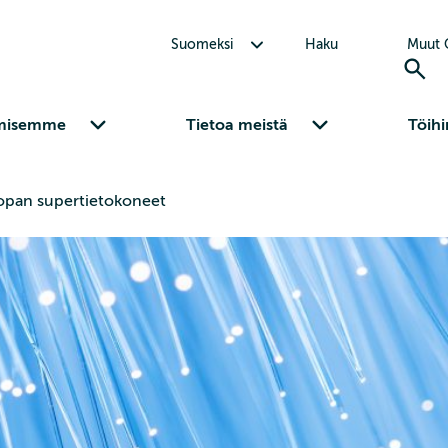
Avaa alavalikko Suomeksi
Suomeksi
Haku
Muut C
Avaa alavalikko Osaamisemme
Avaa alavalikko Tietoa meistä
misemme
Tietoa meistä
Töihi
oopan supertietokoneet