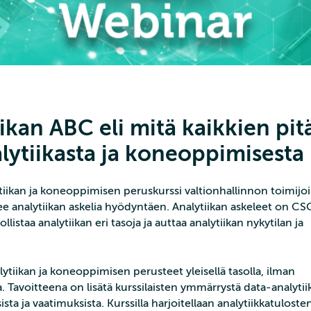
ikan ABC eli mitä kaikkien pitä
alytiikasta ja koneoppimisesta
iikan ja koneoppimisen peruskurssi valtionhallinnon toimijoil
ee analytiikan askelia hyödyntäen. Analytiikan askeleet on CSC
llistaa analytiikan eri tasoja ja auttaa analytiikan nykytilan ja
lytiikan ja koneoppimisen perusteet yleisellä tasolla, ilman
. Tavoitteena on lisätä kurssilaisten ymmärrystä data-analytii
a ja vaatimuksista. Kurssilla harjoitellaan analytiikkatuloste