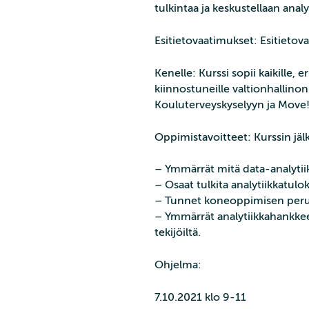
tulkintaa ja keskustellaan analy
Esitietovaatimukset: Esitietova
Kenelle: Kurssi sopii kaikille, 
kiinnostuneille valtionhallinon
Kouluterveyskyselyyn ja Move
Oppimistavoitteet: Kurssin jä
– Ymmärrät mitä data-analytii
– Osaat tulkita analytiikkatulok
– Tunnet koneoppimisen perus
– Ymmärrät analytiikkahankkeen 
tekijöiltä.
Ohjelma:
7.10.2021 klo 9-11