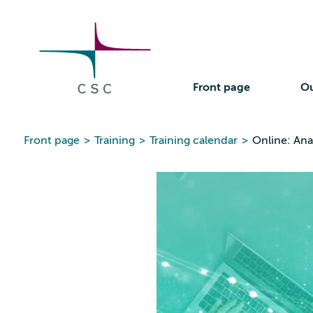
CSC
Skip
to
the
content
Front page
Ou
Front page
>
Training
>
Training calendar
>
Online: Anal