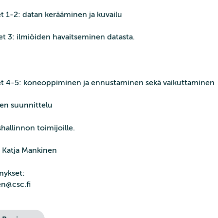
t 1-2: datan kerääminen ja kuvailu
et 3: ilmiöiden havaitseminen datasta.
eet 4-5: koneoppiminen ja ennustaminen sekä vaikuttaminen
en suunnittelu
hallinnon toimijoille.
a Katja Mankinen
ymykset:
n@csc.fi