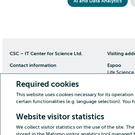
AI and Data Analytics
CSC – IT Center for Science Ltd.
Visiting add
Contact information
Espoo
Life Science
P.O Box 405, 02101 Espoo
Keilaranta 1
Required cookies
phone (09) 457 2001 (switchboard)
Directions
This website uses cookies necessary for its operation
Customer service
certain functionalities (e.g. language selection). You
Kajaani Dat
Open weekdays from 8:30 till 16:00
(09) 457 2821
Renforsin Ra
Website visitor statistics
servicedesk(at)csc.fi
Tehdaskatu 
We collect visitor statistics on the use of the site. The
Detailed contact information
Directions
stored in the Matomo visitor analytics tool managed