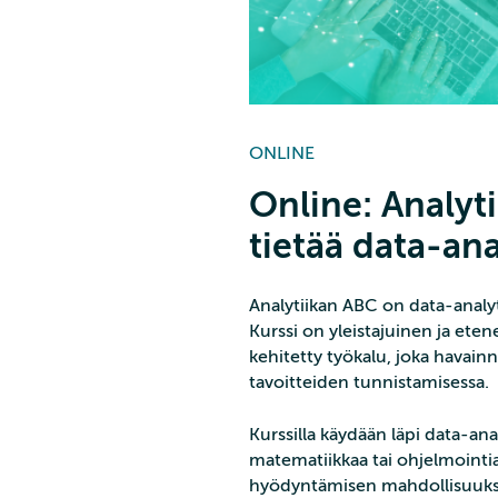
ONLINE
Online: Analyti
tietää data-an
Analytiikan ABC on data-analyt
Kurssi on yleistajuinen ja eten
kehitetty työkalu, joka havainno
tavoitteiden tunnistamisessa.
Kurssilla käydään läpi data-ana
matematiikkaa tai ohjelmointia
hyödyntämisen mahdollisuuksist