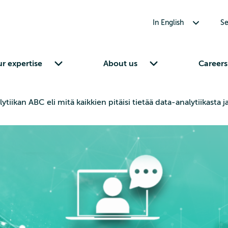
Toggle submenu for In English
In English
Se
Toggle submenu for Our expertise
Toggle submenu for About us
r expertise
About us
Careers
ytiikan ABC eli mitä kaikkien pitäisi tietää data-analytiikasta