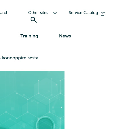
Toggle submenu for Other sites
arch
Other sites
Service Catalog
Training
News
 ja koneoppimisesta