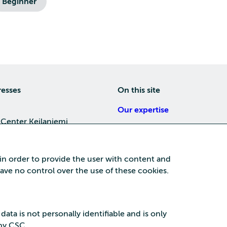
Beginner
resses
On this site
Our expertise
 Center Keilaniemi
About us
4, 02150 Espoo
Careers
 in order to provide the user with content and
Training
 have no control over the use of these cookies.
a Center
News
nta business area
15, 87100 Kajaani
 data is not personally identifiable and is only
 by CSC.