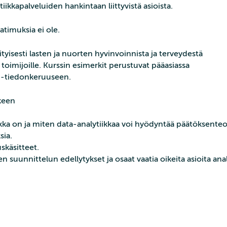
tiikkapalveluiden hankintaan liittyvistä asioista.
atimuksia ei ole.
erityisesti lasten ja nuorten hyvinvoinnista ja terveydestä
 toimijoille. Kurssin esimerkit perustuvat pääasiassa
!-tiedonkeruuseen.
lkeen
kka on ja miten data-analytiikkaa voi hyödyntää päätöksenteo
sia.
käsitteet.
suunnittelun edellytykset ja osaat vaatia oikeita asioita anal